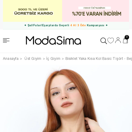
✦ Şal/Fular/Eşarplarda Geçerli
4 Al 3 Öde
Kampanyası ✦
0
Anasayfa
Üst Giyim
İç Giyim
Bisiklet Yaka Kısa Kol Basic Tişört - Be