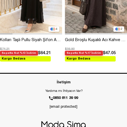
4
2
Kolları Taşlı Pullu Siyah Şifon Abiye
Gold Broşlu Kuşaklı Acı Kahve Modal Elbise
$74.21
$56.90
$64.21
$47.05
Sepette Net %13 İndirim
Sepette Net %17 İndirim
Kargo Bedava
Kargo Bedava
İletişim
Yardıma mı İhtiyacın Var?
0850 811 39 99
[email protected]