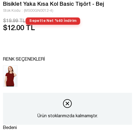
Bisiklet Yaka Kısa Kol Basic Tişört - Bej
Stok Kodu
(MS00GN0012-4)
$19.99 TL
Sepette Net %40 İndirim
$12.00 TL
RENK SEÇENEKLERI
Ürün stoklarımızda kalmamıştır.
Bedeni