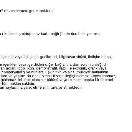
ı”
düzenlenmesi gerekmektedir.
a ( kullanmış olduğunuz karta bağlı ) iade ücretinin yansıma
işlemin veya iletişimin gecikmesi, bilgisayar virüsü, iletişim hatası,
içerikleri veya içerdikleri diğer bağlantılardan sorumlu değildir.
adları, logo, ikon, demonstratif, yazılı, elektronik, grafik veya
Materyaller") ve bunlara ilişkin fikri ve sınai mülkiyet haklarının
n, kod ve yazılım da dahil olmak üzere, değiştirilemez, kopyalanamaz,
ılamaz. Internet sitesinin bütünü veya bir kısmı başka bir internet
tüm hakları saklıdır.
rı sayfasını ziyaret etmelerini tavsiye etmektedir.