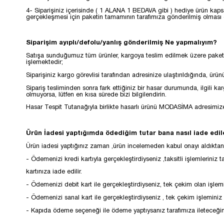
4- Siparişiniz içerisinde ( 1 ALANA 1 BEDAVA gibi ) hediye ürün kap
gerçekleşmesi için paketin tamamının tarafımıza gönderilmiş olması
Siparişim ayıplı/defolu/yanlış gönderilmiş Ne yapmalıyım?
Satışa sunduğumuz tüm ürünler, kargoya teslim edilmek üzere paketlen
işlemektedir;
Siparişiniz kargo görevlisi tarafından adresinize ulaştırıldığında, 
Sipariş tesliminden sonra fark ettiğiniz bir hasar durumunda, ilgili
olmuyorsa, lütfen en kısa sürede bizi bilgilendirin.
Hasar Tespit Tutanağıyla birlikte hasarlı ürünü MODASİMA adresimize 
Ürün İadesi yaptığımda ödediğim tutar bana nasıl iade edi
Ürün iadesi yaptığınız zaman ,ürün incelemeden kabul onayı aldıktan
- Ödemenizi kredi kartıyla gerçekleştirdiyseniz ,taksitli işlemleriniz 
kartınıza iade edilir.
- Ödemenizi debit kart ile gerçekleştirdiyseniz, tek çekim olan işlemi
- Ödemenizi sanal kart ile gerçekleştirdiyseniz , tek çekim işleminiz k
- Kapıda ödeme seçeneği ile ödeme yaptıysanız tarafımıza ileteceğini