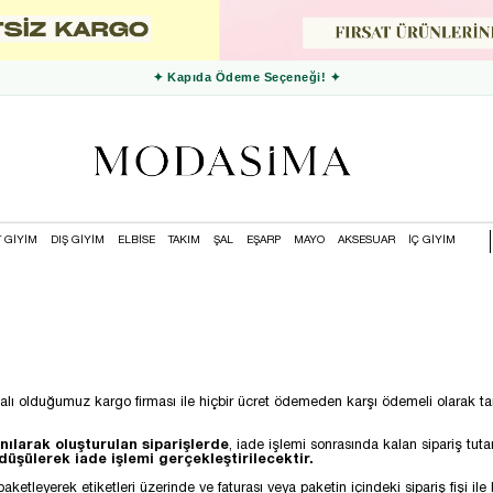
✦ Kapıda Ödeme Seçeneği! ✦
T GİYİM
DIŞ GİYİM
ELBİSE
TAKIM
ŞAL
EŞARP
MAYO
AKSESUAR
İÇ GİYİM
alı olduğumuz kargo firması ile hiçbir ücret ödemeden karşı ödemeli olarak tar
ılarak oluşturulan siparişlerde
, iade işlemi sonrasında kalan sipariş tu
düşülerek iade işlemi gerçekleştirilecektir.
aketleyerek etiketleri üzerinde ve faturası veya paketin içindeki sipariş fişi 