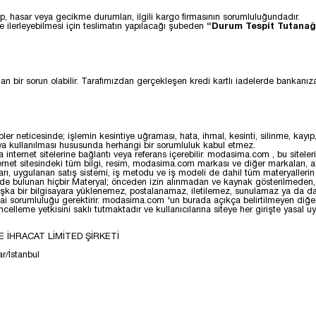
, hasar veya gecikme durumları, ilgili kargo firmasının sorumluluğundadır.
lde ilerleyebilmesi için teslimatın yapılacağı şubeden
“Durum Tespit Tutanağ
n bir sorun olabilir. Tarafımızdan gerçekleşen kredi kartlı iadelerde bankanız
r neticesinde; işlemin kesintiye uğraması, hata, ihmal, kesinti, silinme, kayıp, 
 veya kullanılması hususunda herhangi bir sorumluluk kabul etmez.
ternet sitelerine bağlantı veya referans içerebilir. modasima.com , bu sitelerin 
et sitesindeki tüm bilgi, resim, modasima.com markası ve diğer markaları, alan 
arı, uygulanan satış sistemi, iş metodu ve iş modeli de dahil tüm materyallerin ("
tesinde bulunan hiçbir Materyal; önceden izin alınmadan ve kaynak gösterilmede
ka bir bilgisayara yüklenemez, postalanamaz, iletilemez, sunulamaz ya da dağıt
zai sorumluluğu gerektirir. modasima.com 'un burada açıkça belirtilmeyen diğer 
lleme yetkisini saklı tutmaktadır ve kullanıcılarına siteye her girişte yasal uya
E İHRACAT LİMİTED ŞİRKETİ
r/İstanbul