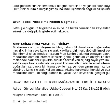
İade gönderilerinizin firmamıza ulaşma sürecinde yaşanabilecek kayıp
Bu tür bir durumla karşılaşılması halinde, işlemlerin sağlıklı bir şeki
Ürün İadesi Hesabıma Neden Geçmedi?
İletmiş olduğunuz bilgilerde eksik ya da hatalı olmasından kaynaklana
süresinde değişiklik gösterebilmektedir.
MODASİMA.COM YASAL BİLDİRİM?
Modasima.com , sözleşmenin ihlali, haksız fiil, ihmal veya diğer sebeple
hırsızlık, imha veya izinsiz olarak kayıtlara girilmesi, değiştirilmesi
Bu internet sitesi modasima.com 'nun kontrolü altında olmayan başka in
modasima.com bu internet sitesinin genel görünüm ve dizaynı ile intern
makinede okunabilir şekilde sunulan teknik veriler, bilgisayar yazılıml
sahibi veya lisans sahibidir ve yasal koruma altındadır. Internet si
çoğaltılamaz, başka bir lisana çevrilemez, yeniden yayımlanamaz, baş
sitesinde izinsiz olarak kullanılamaz. Aksine hareketler hukuki ve ce
modasima.com , dilediği zaman bu yasal uyarı sayfasının içeriğini günce
Unvan : INSTYLE ELEKTRONİK MAĞAZACILIK TEKSTİL İTHALAT V
Adres : Güneşli Mahallesi Üsküp Caddesi No:153 Kat:2 No:22 Bağcıla
Müşteri Hizmetleri : 0850 811 39 99
Email :
[email protected]