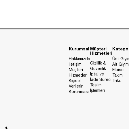
Kurumsal
Müşteri
Kategor
Hizmetleri
Hakkımızda
Üst Giyi
Gizlilik &
İletişim
Alt Giyim
Güvenlik
Müşteri
Elbise
İptal ve
Hizmetleri
Takım
İade Süreci
Kişisel
Triko
Teslim
Verilerin
İşlemleri
Korunması