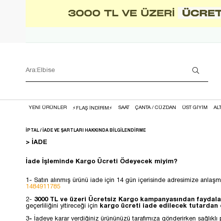
YENİ ÜRÜNLER
SAAT
ÇANTA / CÜZDAN
ÜST GİYİM
AL
⚡FLAŞ İNDİRİM⚡
İPTAL / İADE VE ŞARTLARI HAKKINDA BİLGİLENDİRME
> İADE
İade İşleminde Kargo Ücreti Ödeyecek miyim?
1- Satın alınmış ürünü iade için 14 gün içerisinde adresimize anlaşm
1484911785
2-
3000 TL ve üzeri Ücretsiz Kargo kampanyasından faydalan
geçerliliğini yitireceği için
kargo ücreti iade edilecek tutardan 
3
-
İadeye karar verdiğiniz ürününüzü tarafımıza gönderirken sağlıklı p