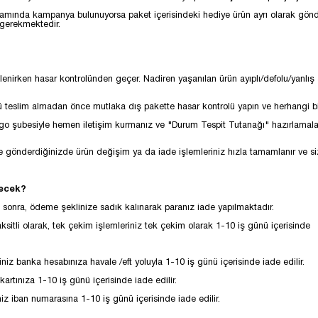
samında kampanya bulunuyorsa paket içerisindeki hediye ürün ayrı olarak gönde
 gerekmektedir.
irken hasar kontrolünden geçer. Nadiren yaşanılan ürün ayıplı/defolu/yanlış ş
ürünü teslim almadan önce mutlaka dış pakette hasar kontrolü yapın ve herhangi
 kargo şubesiyle hemen iletişim kurmanız ve "Durum Tespit Tutanağı" hazırlamal
gönderdiğinizde ürün değişim ya da iade işlemleriniz hızla tamamlanır ve size
lecek?
 sonra, ödeme şeklinize sadık kalınarak paranız iade yapılmaktadır.
taksitli olarak, tek çekim işlemleriniz tek çekim olarak 1-10 iş günü içerisinde
niz banka hesabınıza havale /eft yoluyla 1-10 iş günü içerisinde iade edilir.
artınıza 1-10 iş günü içerisinde iade edilir.
z iban numarasına 1-10 iş günü içerisinde iade edilir.