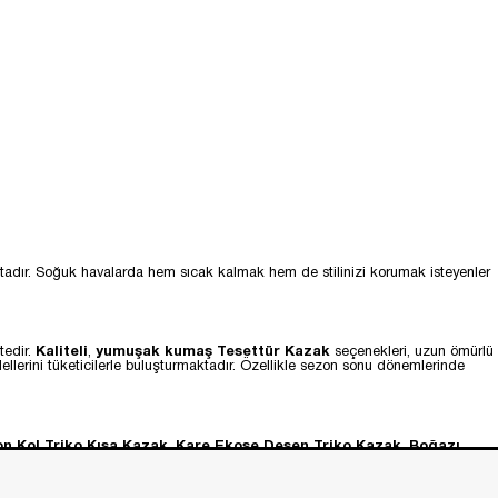
maktadır. Soğuk havalarda hem sıcak kalmak hem de stilinizi korumak isteyenler
tedir.
Kaliteli
,
yumuşak kumaş Tesettür Kazak
seçenekleri, uzun ömürlü
llerini tüketicilerle buluşturmaktadır. Özellikle sezon sonu dönemlerinde
on Kol Triko Kısa Kazak
,
Kare Ekose Desen Triko Kazak
,
Boğazı
 tesettür kazak
,
nakışlı tesettür kazak
,
işlemeli tesettür kazak
gibi
ko Kazak
gibi modeller, farklı kombinler oluşturmanıza yardımcı olmaktadır.