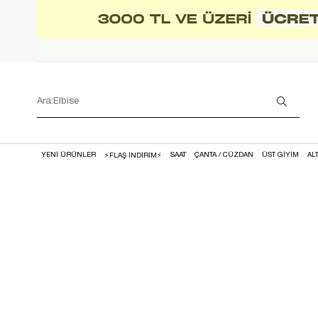
YENİ ÜRÜNLER
SAAT
ÇANTA / CÜZDAN
ÜST GİYİM
AL
⚡FLAŞ İNDİRİM⚡