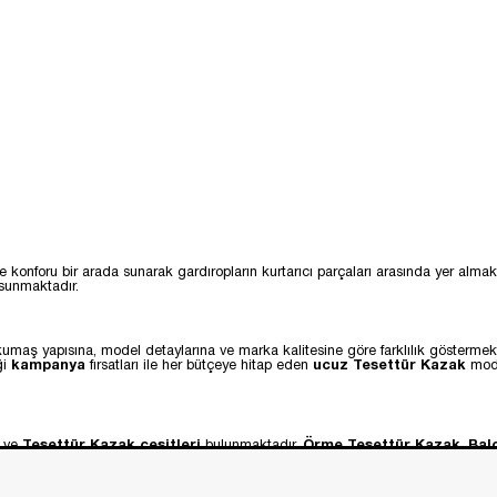
ve konforu bir arada sunarak gardıropların kurtarıcı parçaları arasında yer al
 sunmaktadır.
 kumaş yapısına, model detaylarına ve marka kalitesine göre farklılık göstermek
ği
kampanya
fırsatları ile her bütçeye hitap eden
ucuz Tesettür Kazak
mode
ve
Tesettür Kazak çeşitleri
bulunmaktadır.
Örme Tesettür Kazak
,
Bal
er, her stile hitap etmektedir. Aynı zamanda
renkli tesettür kazak
,
desenli
n,
İnci Detay Siyah Triko Kazak
ya da
Yakası Örmeli Şeritli Siyah Tri