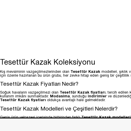
Tesettür Kazak Koleksiyonu
Kış mevsiminin vazgeçilmezlerinden olan
Tesettür Kazak
modelleri, şıklık 
için özenle hazırlanan bu ürün grubu, her zevke hitap eden geniş bir çeşitlilik
Tesettür Kazak Fiyatları Nedir?
Soğuk havaların vazgeçilmezi olan
Tesettür Kazak fiyatları
, tercih edilen
kullanım imkânı sunmaktadır.
Modasima
, sunduğu
indirimler
ve düzenledi
Tesettür Kazak fiyatları
oldukça avantajlı hale gelmektedir.
Tesettür Kazak Modelleri ve Çeşitleri Nelerdir?
Geniş ürün yelpazesi içerisinde birbirinden farklı
Tesettür Kazak modelleri
Fermuarlı Şeritli Triko Kazak
,
Ekose Desen Triko Kazak
gibi seçenekl
detaylarla süslenen tasarımlar, zarif görünümü ön plana çıkarmaktadır. Örneği