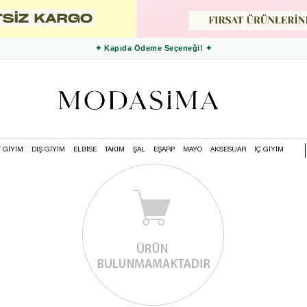
✦ Kapıda Ödeme Seçeneği! ✦
T GİYİM
DIŞ GİYİM
ELBİSE
TAKIM
ŞAL
EŞARP
MAYO
AKSESUAR
İÇ GİYİM