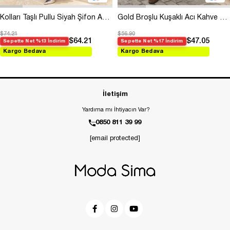
Kolları Taşlı Pullu Siyah Şifon Abiye
Gold Broşlu Kuşaklı Acı Kahve Modal Elbise
$74.21
$56.90
$64.21
$47.05
Sepette Net %13 İndirim
Sepette Net %17 İndirim
Kargo Bedava
Kargo Bedava
İletişim
Yardıma mı İhtiyacın Var?
0850 811 39 99
[email protected]