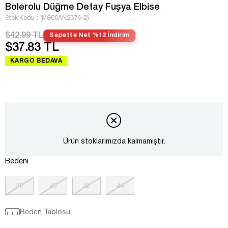
Bolerolu Düğme Detay Fuşya Elbise
Stok Kodu
(MS00AN2376-2)
$42.99 TL
Sepette Net %12 İndirim
$37.83 TL
KARGO BEDAVA
Ürün stoklarımızda kalmamıştır.
Bedeni
38
40
42
44
Beden Tablosu