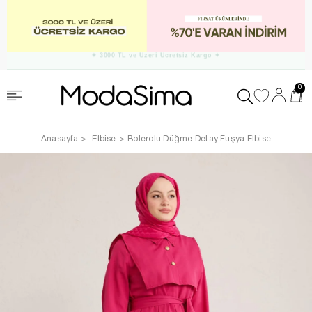
✦ Şal/Fular/Eşarplarda Geçerli
4 Al 3 Öde
Kampanyası ✦
0
Anasayfa
Elbise
Bolerolu Düğme Detay Fuşya Elbise