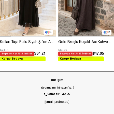
3
2
Kolları Taşlı Pullu Siyah Şifon Abiye
Gold Broşlu Kuşaklı Acı Kahve Modal Elbise
$74.21
$56.90
$64.21
$47.05
Sepette Net %13 İndirim
Sepette Net %17 İndirim
Kargo Bedava
Kargo Bedava
İletişim
Yardıma mı İhtiyacın Var?
0850 811 39 99
[email protected]