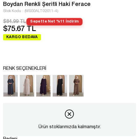
Boydan Renkli Şeritli Haki Ferace
Stok Kodu
(MS00ALT02011-4)
$84.99 TL
Sepette Net %11 İndirim
$75.67 TL
KARGO BEDAVA
RENK SEÇENEKLERI
Ürün stoklarımızda kalmamıştır.