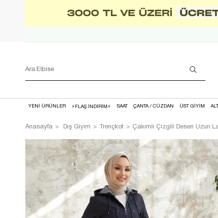
YENİ ÜRÜNLER
SAAT
ÇANTA / CÜZDAN
ÜST GİYİM
AL
⚡FLAŞ İNDİRİM⚡
Anasayfa
Dış Giyim
Trençkot
Çakımlı Çizgili Desen Uzun La