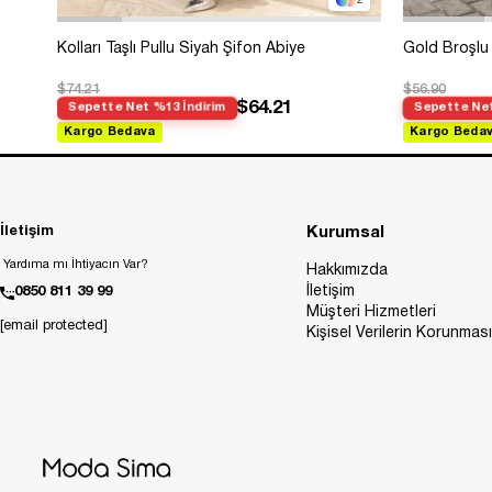
2
Kolları Taşlı Pullu Siyah Şifon Abiye
Gold Broşlu 
$74.21
$56.90
$64.21
Sepette Net %13 İndirim
Sepette Net
Kargo Bedava
Kargo Beda
İletişim
Kurumsal
Yardıma mı İhtiyacın Var?
Hakkımızda
İletişim
0850 811 39 99
Müşteri Hizmetleri
[email protected]
Kişisel Verilerin Korunması