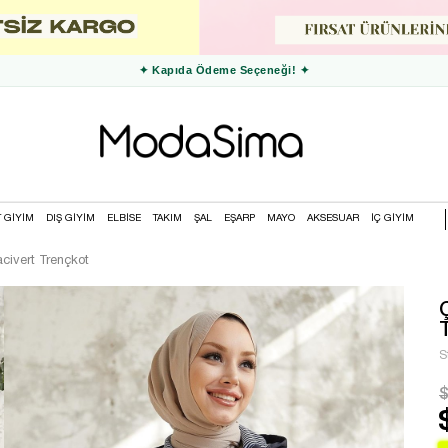
✦ 3000 TL ve Üzeri Ücretsiz Kargo ✦
T GİYİM
DIŞ GİYİM
ELBİSE
TAKIM
ŞAL
EŞARP
MAYO
AKSESUAR
İÇ GİYİM
civert Trençkot
S
$