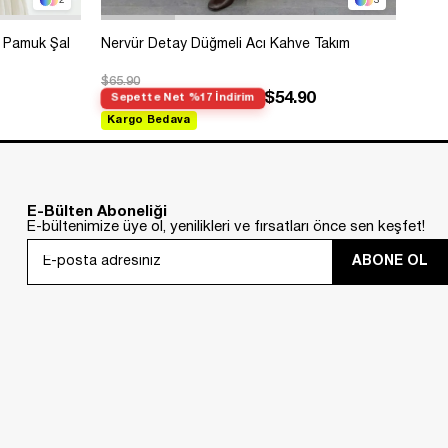
2
3
 Pamuk Şal
Nervür Detay Düğmeli Acı Kahve Takım
Bole
$65.90
$99.
$54.90
Sepette Net %17 İndirim
Sep
Kargo Bedava
Kar
E-Bülten Aboneliği
E-bültenimize üye ol, yenilikleri ve fırsatları önce sen keşfet!
ABONE OL