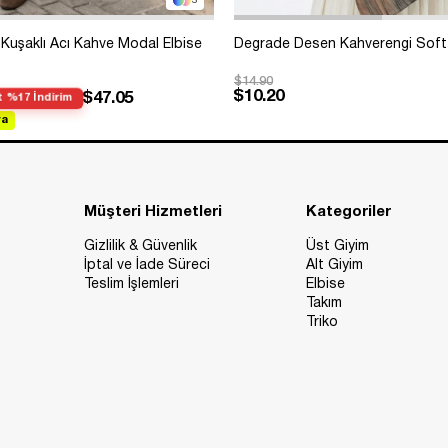
3
Kuşaklı Acı Kahve Modal Elbise
Degrade Desen Kahverengi Soft
$14.90
$10.20
$47.05
 %17 İndirim
va
Müşteri Hizmetleri
Kategoriler
Gizlilik & Güvenlik
Üst Giyim
İptal ve İade Süreci
Alt Giyim
Teslim İşlemleri
Elbise
Takım
Triko