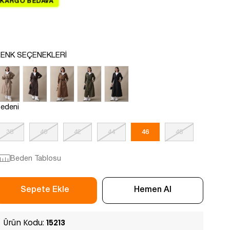
KARGO BEDAVA
ENK SEÇENEKLERI
edeni
38
40
42
44
46
48
Beden Tablosu
Ürün Kodu:
15213