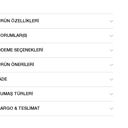
ÜRÜN ÖZELLIKLERI
YORUMLAR
(0)
ÖDEME SEÇENEKLERI
ÜRÜN ÖNERILERI
ADE
KUMAŞ TÜRLERI
KARGO & TESLIMAT