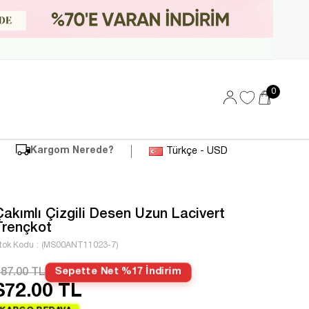
0
Kargom Nerede?
Türkçe - USD
Çakımlı Çizgili Desen Uzun Lacivert
Trençkot
tok Kodu
(MS00ANT11023-7)
87.00 TL
Sepette Net %17 İndirim
$72.00 TL