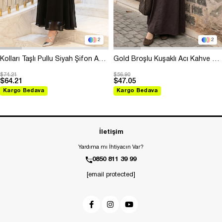
2
2
Kolları Taşlı Pullu Siyah Şifon Abiye
Gold Broşlu Kuşaklı Acı Kahve Modal Elbise
$74.21
$56.90
$64.21
$47.05
Kargo Bedava
Kargo Bedava
İletişim
Yardıma mı İhtiyacın Var?
0850 811 39 99
[email protected]