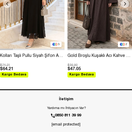
3
2
Kolları Taşlı Pullu Siyah Şifon Abiye
Gold Broşlu Kuşaklı Acı Kahve Modal Elbise
$74.21
$56.90
$64.21
$47.05
Kargo Bedava
Kargo Bedava
İletişim
Yardıma mı İhtiyacın Var?
0850 811 39 99
[email protected]