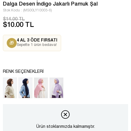
Dalga Desen İndigo Jakarlı Pamuk Şal
Stok Kodu
(MS00LY10003-6)
$14.00 TL
$10.00 TL
4 AL 3 ÖDE FIRSATI
🎁
Sepette 1 ürün bedava!
RENK SEÇENEKLERI
Ürün stoklarımızda kalmamıştır.