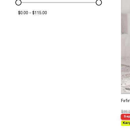
46
$0.00 - $115.00
48
50
52
Fırf
$88.
Sep
Kar