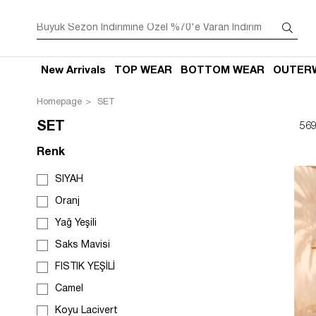
New Arrivals
TOP WEAR
BOTTOM WEAR
OUTER
Homepage
SET
SET
569
Renk
SİYAH
Oranj
Yağ Yeşili
Saks Mavisi
FISTIK YEŞİLİ
Camel
Koyu Lacivert