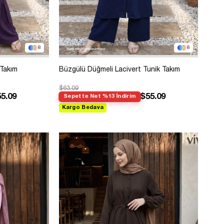
8
8
 Takım
Büzgülü Düğmeli Lacivert Tunik Takım
$63.09
5.09
$55.09
Sepette Net %13 İndirim
Kargo Bedava