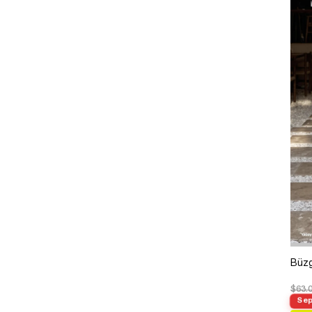
Büzg
$63.
Sep