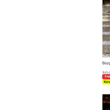
Büzg
$63.
Sep
Kar