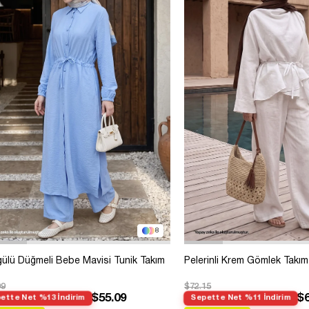
8
ülü Düğmeli Bebe Mavisi Tunik Takım
Pelerinli Krem Gömlek Takım
09
$72.15
$55.09
$6
ette Net %13 İndirim
Sepette Net %11 İndirim