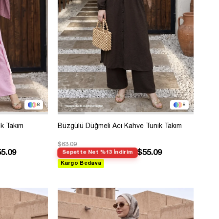
8
8
k Takım
Büzgülü Düğmeli Acı Kahve Tunik Takım
$63.09
5.09
$55.09
Sepette Net %13 İndirim
Kargo Bedava