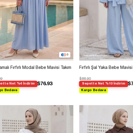
6
amalı Fırfırlı Modal Bebe Mavisi Takım
Fırfırlı Şal Yaka Bebe Mavis
99
$88.90
$76.93
$7
ette Net %4 İndirim
Sepette Net %10 İndirim
go Bedava
Kargo Bedava