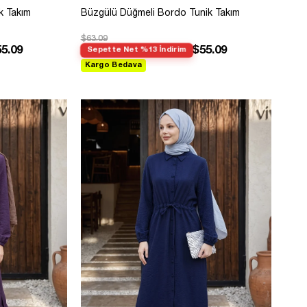
k Takım
Büzgülü Düğmeli Bordo Tunik Takım
$63.09
5.09
$55.09
Sepette Net %13 İndirim
Kargo Bedava