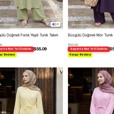
8
ülü Düğmeli Fıstık Yeşili Tunik Takım
Büzgülü Düğmeli Mor Tunik
09
$63.09
$55.09
$5
ette Net %13 İndirim
Sepette Net %13 İndirim
go Bedava
Kargo Bedava