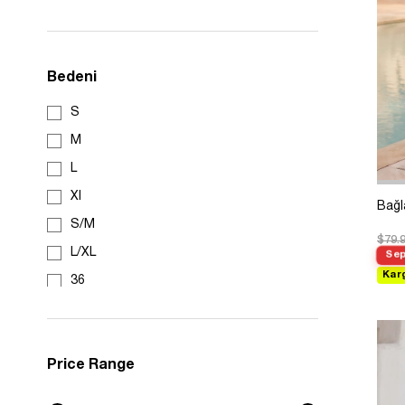
KIRMIZI
SARI
Bedeni
Kahve
Fuşya
S
SÜTLÜ KAHVE
M
Mint Yeşili
L
Koyu Gri
Xl
Bağl
Turkuaz
S/M
$79.
L/XL
Sep
Kar
36
38
40
Price Range
42
44