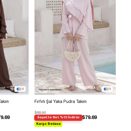
5
5
Takım
Fırfırlı Şal Yaka Pudra Takım
$88.90
9.69
$79.69
Sepette Net %10 İndirim
Kargo Bedava