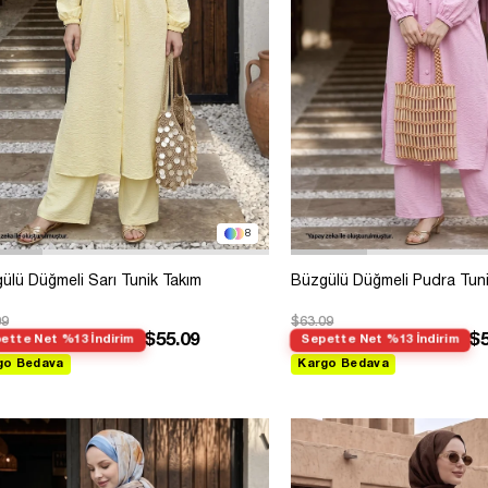
8
ülü Düğmeli Sarı Tunik Takım
Büzgülü Düğmeli Pudra Tuni
09
$63.09
$55.09
$5
ette Net %13 İndirim
Sepette Net %13 İndirim
go Bedava
Kargo Bedava