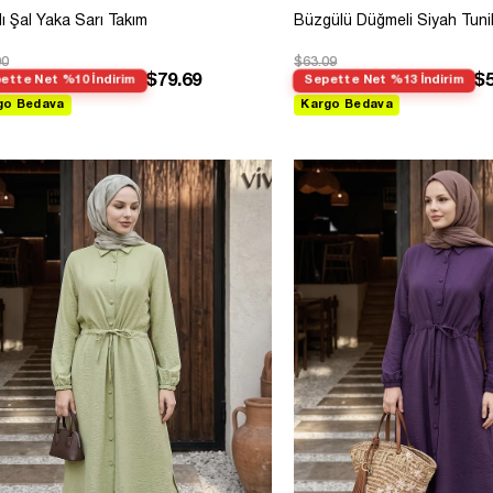
rlı Şal Yaka Sarı Takım
Büzgülü Düğmeli Siyah Tuni
90
$63.09
$79.69
$5
ette Net %10 İndirim
Sepette Net %13 İndirim
go Bedava
Kargo Bedava