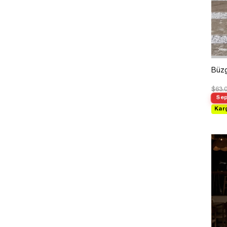
Büzg
$63.
Sep
Kar