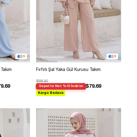
5
5
i Takım
Fırfırlı Şal Yaka Gül Kurusu Takım
$88.90
9.69
$79.69
Sepette Net %10 İndirim
Kargo Bedava