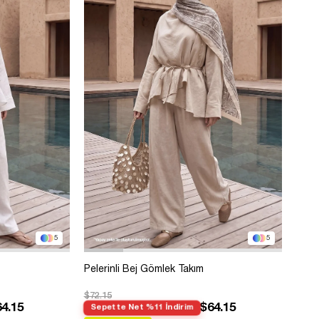
5
5
Pelerinli Bej Gömlek Takım
$72.15
4.15
$64.15
Sepette Net %11 İndirim