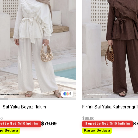
5
ırlı Şal Yaka Beyaz Takım
Fırfırlı Şal Yaka Kahverengi 
90
$88.90
$79.69
$7
ette Net %10 İndirim
Sepette Net %10 İndirim
go Bedava
Kargo Bedava