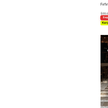
Fırfı
$88.
Sep
Kar