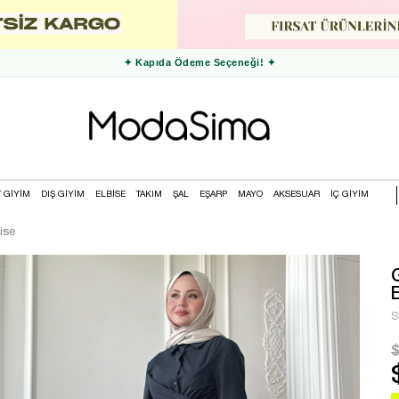
✦ 3000 TL ve Üzeri Ücretsiz Kargo ✦
T GİYİM
DIŞ GİYİM
ELBİSE
TAKIM
ŞAL
EŞARP
MAYO
AKSESUAR
İÇ GİYİM
ise
S
$