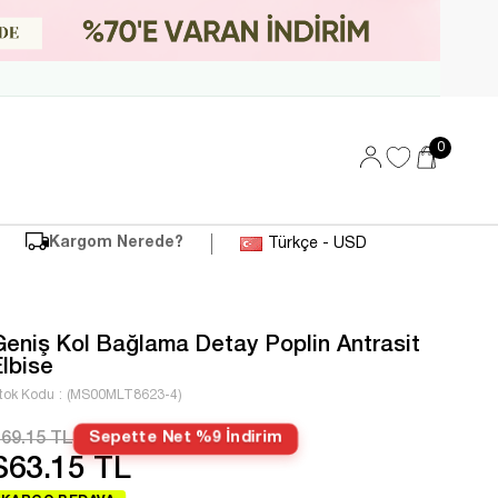
0
Kargom Nerede?
Türkçe - USD
Geniş Kol Bağlama Detay Poplin Antrasit
Elbise
tok Kodu
(MS00MLT8623-4)
69.15 TL
Sepette Net %9 İndirim
$63.15 TL