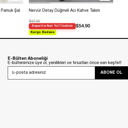
 Pamuk Şal
Nervür Detay Düğmeli Acı Kahve Takım
Bole
$65.90
$99.
$54.90
Sepette Net %17 İndirim
Sep
Kargo Bedava
Kar
E-Bülten Aboneliği
E-bültenimize üye ol, yenilikleri ve fırsatları önce sen keşfet!
ABONE OL