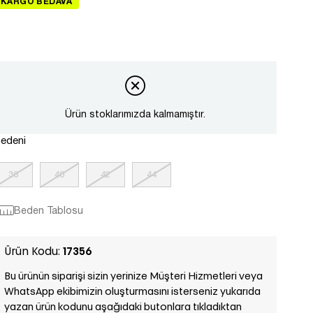
KARGO BEDAVA
Ürün stoklarımızda kalmamıştır.
edeni
38
40
42
44
Beden Tablosu
Ürün Kodu:
17356
Bu ürünün siparişi sizin yerinize Müşteri Hizmetleri veya
WhatsApp ekibimizin oluşturmasını isterseniz yukarıda
yazan ürün kodunu aşağıdaki butonlara tıkladıktan