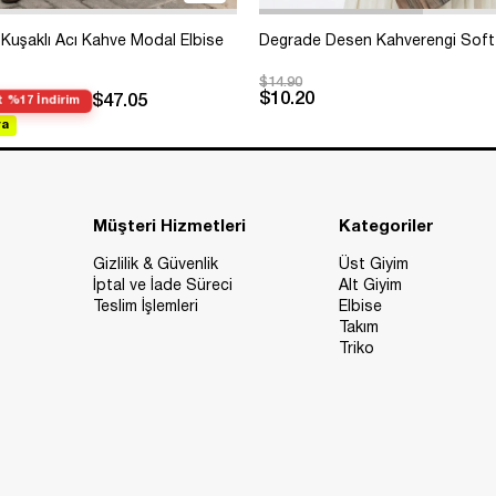
Kuşaklı Acı Kahve Modal Elbise
Degrade Desen Kahverengi Soft
$14.90
$10.20
$47.05
 %17 İndirim
va
Müşteri Hizmetleri
Kategoriler
Gizlilik & Güvenlik
Üst Giyim
İptal ve İade Süreci
Alt Giyim
Teslim İşlemleri
Elbise
Takım
Triko