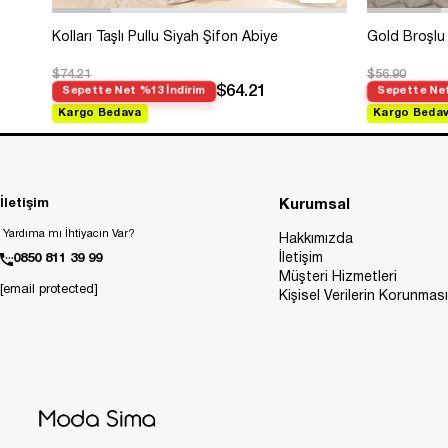
Kolları Taşlı Pullu Siyah Şifon Abiye
Gold Broşlu 
$74.21
$56.90
$64.21
Sepette Net %13 İndirim
Sepette Net
Kargo Bedava
Kargo Beda
İletişim
Kurumsal
Yardıma mı İhtiyacın Var?
Hakkımızda
İletişim
0850 811 39 99
Müşteri Hizmetleri
[email protected]
Kişisel Verilerin Korunması