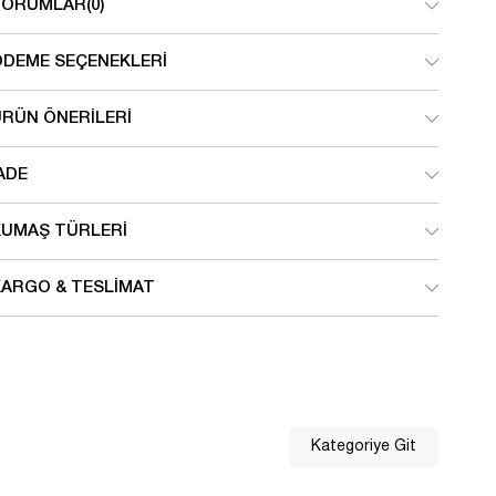
YORUMLAR
(0)
ÖDEME SEÇENEKLERI
ÜRÜN ÖNERILERI
ADE
KUMAŞ TÜRLERI
KARGO & TESLIMAT
Kategoriye Git