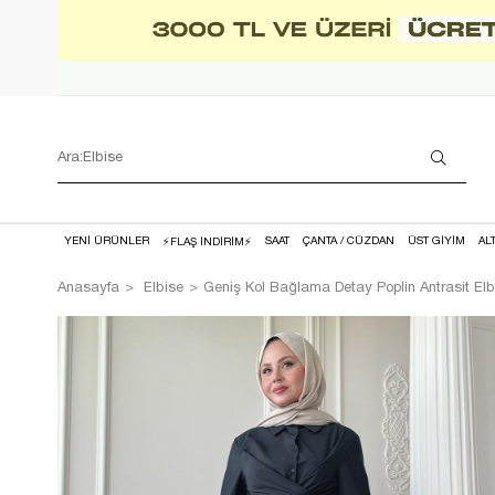
YENİ ÜRÜNLER
SAAT
ÇANTA / CÜZDAN
ÜST GİYİM
AL
⚡FLAŞ İNDİRİM⚡
Anasayfa
Elbise
Geniş Kol Bağlama Detay Poplin Antrasit Elb