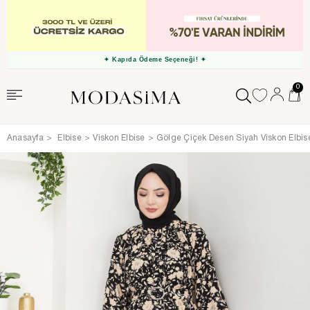
✦ Kapıda Ödeme Seçeneği! ✦
0
Anasayfa
Elbise
Viskon Elbise
Gölge Çiçek Desen Siyah Viskon Elbis