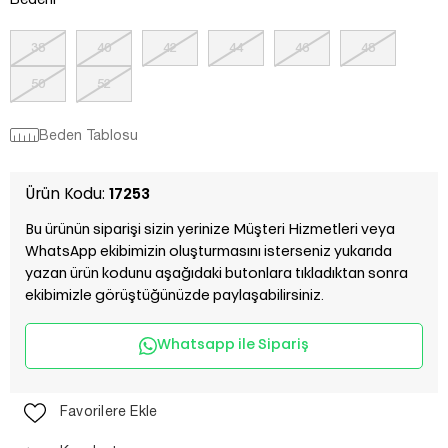
Bedeni
38
40
42
44
46
48
50
52
Beden Tablosu
Ürün Kodu:
17253
Bu ürünün siparişi sizin yerinize Müşteri Hizmetleri veya
WhatsApp ekibimizin oluşturmasını isterseniz yukarıda
yazan ürün kodunu aşağıdaki butonlara tıkladıktan sonra
ekibimizle görüştüğünüzde paylaşabilirsiniz.
Whatsapp ile Sipariş
Favorilere Ekle