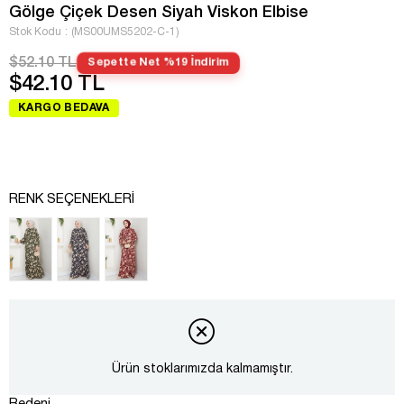
Gölge Çiçek Desen Siyah Viskon Elbise
Stok Kodu
(MS00UMS5202-C-1)
$52.10 TL
Sepette Net %19 İndirim
$42.10 TL
KARGO BEDAVA
RENK SEÇENEKLERI
Ürün stoklarımızda kalmamıştır.