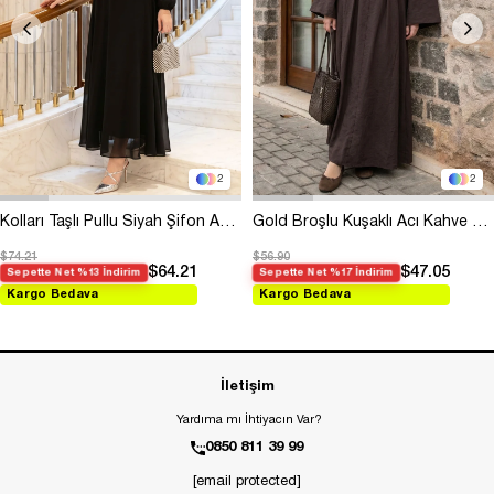
2
2
Kolları Taşlı Pullu Siyah Şifon Abiye
Gold Broşlu Kuşaklı Acı Kahve Modal Elbise
$74.21
$56.90
$64.21
$47.05
Sepette Net %13 İndirim
Sepette Net %17 İndirim
Kargo Bedava
Kargo Bedava
İletişim
Yardıma mı İhtiyacın Var?
0850 811 39 99
[email protected]