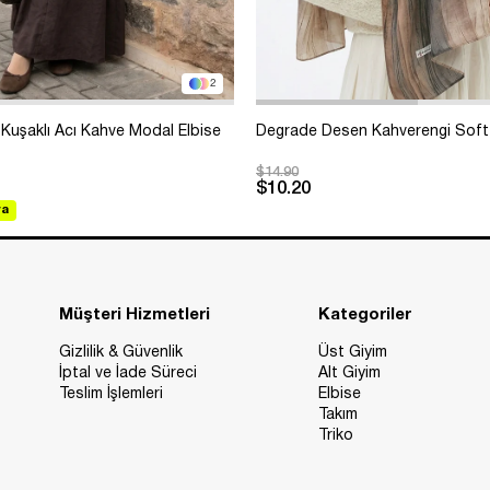
2
Kuşaklı Acı Kahve Modal Elbise
Degrade Desen Kahverengi Soft
$14.90
$10.20
va
Müşteri Hizmetleri
Kategoriler
Gizlilik & Güvenlik
Üst Giyim
İptal ve İade Süreci
Alt Giyim
Teslim İşlemleri
Elbise
Takım
Triko