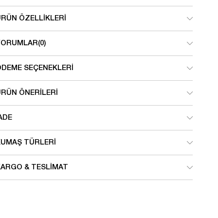
ÜRÜN ÖZELLIKLERI
YORUMLAR
(0)
ÖDEME SEÇENEKLERI
ÜRÜN ÖNERILERI
ADE
KUMAŞ TÜRLERI
KARGO & TESLIMAT