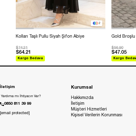
2
Kolları Taşlı Pullu Siyah Şifon Abiye
Gold Broşlu 
$74.21
$56.90
$64.21
$47.05
Kargo Bedava
Kargo Beda
İletişim
Kurumsal
Yardıma mı İhtiyacın Var?
Hakkımızda
İletişim
0850 811 39 99
Müşteri Hizmetleri
[email protected]
Kişisel Verilerin Korunması