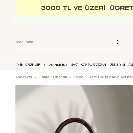
YENİ ÜRÜNLER
SAAT
ÇANTA / CÜZDAN
ÜST GİYİM
AL
⚡FLAŞ İNDİRİM⚡
Anasayfa
Çanta / Cüzdan
Çanta
Kare Dikişli Kadın Acı K