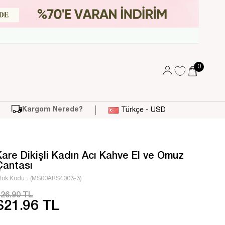
0
Kargom Nerede?
Türkçe - USD
Kare Dikişli Kadın Acı Kahve El ve Omuz
Çantası
tok Kodu
(MS00ARS4003-3)
26.90 TL
$21.96 TL