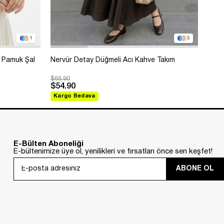
1
3
 Pamuk Şal
Nervür Detay Düğmeli Acı Kahve Takım
Bole
$65.90
$99.
$54.90
$88
Kargo Bedava
Kar
E-Bülten Aboneliği
E-bültenimize üye ol, yenilikleri ve fırsatları önce sen keşfet!
ABONE OL