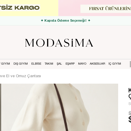
✦ 3000 TL ve Üzeri Ücretsiz Kargo ✦
T GİYİM
DIŞ GİYİM
ELBİSE
TAKIM
ŞAL
EŞARP
MAYO
AKSESUAR
İÇ GİYİM
ahve El ve Omuz Çantası
S
$