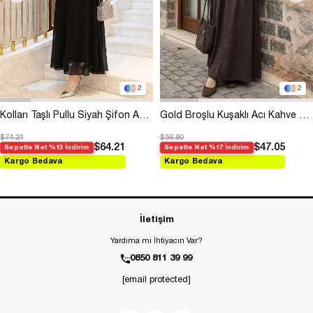
2
2
Kolları Taşlı Pullu Siyah Şifon Abiye
Gold Broşlu Kuşaklı Acı Kahve Modal Elbise
$74.21
$56.90
$64.21
$47.05
Sepette Net %13 İndirim
Sepette Net %17 İndirim
Kargo Bedava
Kargo Bedava
İletişim
Yardıma mı İhtiyacın Var?
0850 811 39 99
[email protected]