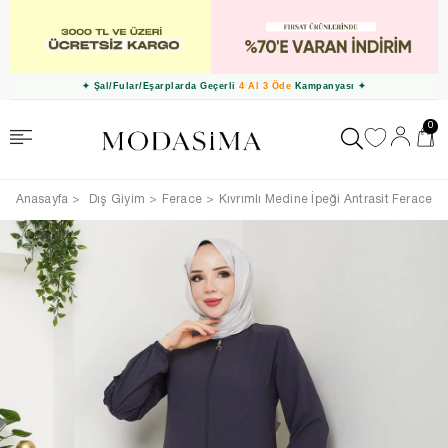
✦ Şal/Fular/Eşarplarda Geçerli
4 Al 3 Öde
Kampanyası ✦
0
Anasayfa
Dış Giyim
Ferace
Kıvrımlı Medine İpeği Antrasit Ferace