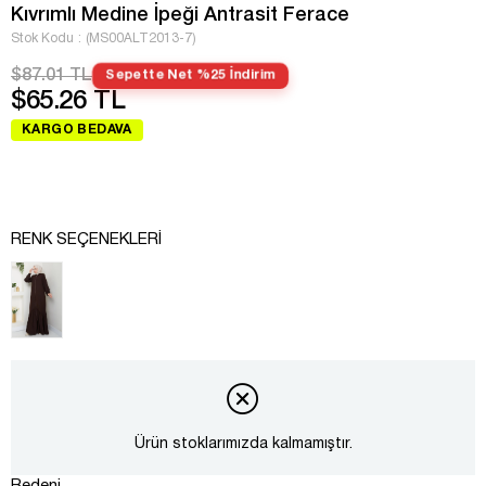
Kıvrımlı Medine İpeği Antrasit Ferace
Stok Kodu
(MS00ALT2013-7)
$87.01 TL
Sepette Net %25 İndirim
$65.26 TL
KARGO BEDAVA
RENK SEÇENEKLERI
Ürün stoklarımızda kalmamıştır.