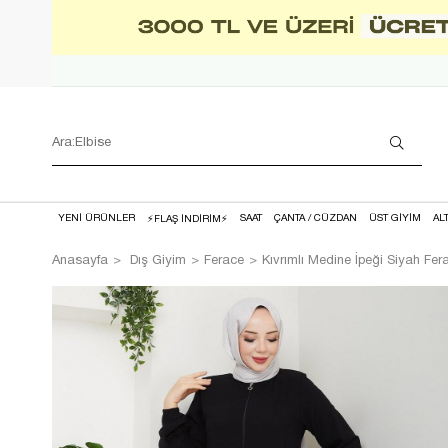
YENİ ÜRÜNLER
SAAT
ÇANTA / CÜZDAN
ÜST GİYİM
AL
⚡FLAŞ İNDİRİM⚡
Anasayfa
Dış Giyim
Ferace
Kıvrımlı Medine İpeği Siyah Fer