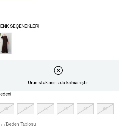
ENK SEÇENEKLERI
Ürün stoklarımızda kalmamıştır.
edeni
40
42
44
46
48
50
Beden Tablosu