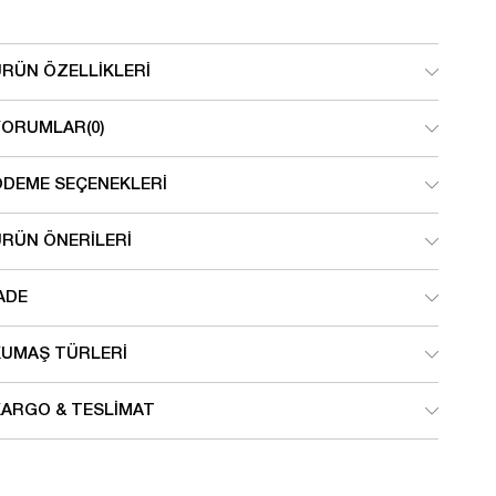
ÜRÜN ÖZELLIKLERI
YORUMLAR
(0)
ÖDEME SEÇENEKLERI
ÜRÜN ÖNERILERI
ADE
KUMAŞ TÜRLERI
KARGO & TESLIMAT