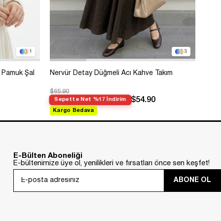
1
3
 Pamuk Şal
Nervür Detay Düğmeli Acı Kahve Takım
Bole
$65.90
$99.
$54.90
Sepette Net %17 İndirim
Sep
Kargo Bedava
Kar
E-Bülten Aboneliği
E-bültenimize üye ol, yenilikleri ve fırsatları önce sen keşfet!
ABONE OL