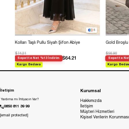
5
Kolları Taşlı Pullu Siyah Şifon Abiye
Gold Broşlu 
$74.21
$56.90
$64.21
Sepette Net %13 İndirim
Sepette Net
Kargo Bedava
Kargo Beda
İletişim
Kurumsal
Yardıma mı İhtiyacın Var?
Hakkımızda
İletişim
0850 811 39 99
Müşteri Hizmetleri
[email protected]
Kişisel Verilerin Korunması