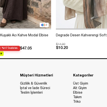
2
Kuşaklı Acı Kahve Modal Elbise
Degrade Desen Kahverengi Soft
$14.90
$10.20
$47.05
 %17 İndirim
va
Müşteri Hizmetleri
Kategoriler
Gizlilik & Güvenlik
Üst Giyim
İptal ve İade Süreci
Alt Giyim
Teslim İşlemleri
Elbise
Takım
Triko