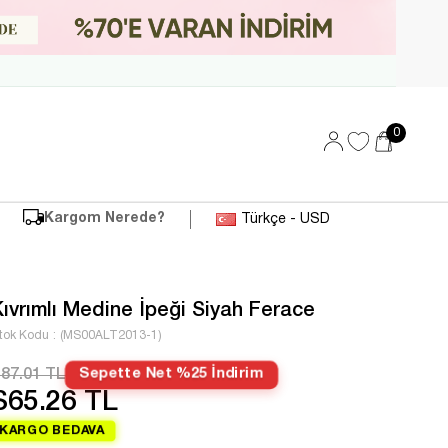
0
Kargom Nerede?
Türkçe - USD
Kıvrımlı Medine İpeği Siyah Ferace
tok Kodu
(MS00ALT2013-1)
87.01 TL
Sepette Net %25 İndirim
$65.26 TL
KARGO BEDAVA