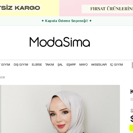
✦ 3000 TL ve Üzeri Ücretsiz Kargo ✦
T GİYİM
DIŞ GİYİM
ELBİSE
TAKIM
ŞAL
EŞARP
MAYO
AKSESUAR
İÇ GİYİM
ace
S
$