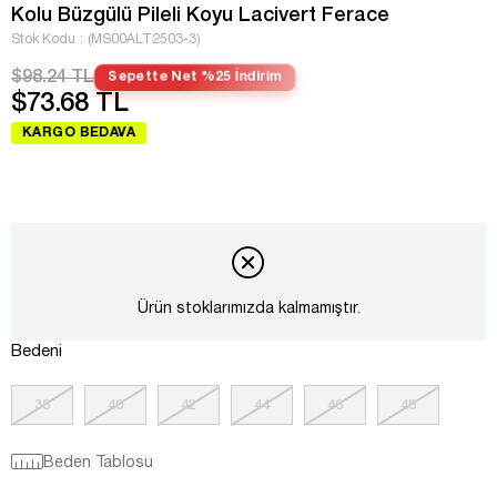
Kolu Büzgülü Pileli Koyu Lacivert Ferace
Stok Kodu
(MS00ALT2503-3)
$98.24 TL
Sepette Net %25 İndirim
$73.68 TL
KARGO BEDAVA
Ürün stoklarımızda kalmamıştır.
Bedeni
38
40
42
44
46
48
Beden Tablosu