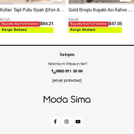
Kolları Taşlı Pullu Siyah Şifon Abiye
Gold Broşlu Kuşaklı Acı Kahve Modal Elbise
$74.21
$56.90
$64.21
$47.05
Sepette Net %13 İndirim
Sepette Net %17 İndirim
Kargo Bedava
Kargo Bedava
İletişim
Yardıma mı İhtiyacın Var?
0850 811 39 99
[email protected]