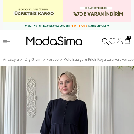
✦ Şal/Fular/Eşarplarda Geçerli
4 Al 3 Öde
Kampanyası ✦
0
Anasayfa
Dış Giyim
Ferace
Kolu Büzgülü Pileli Koyu Lacivert Ferace