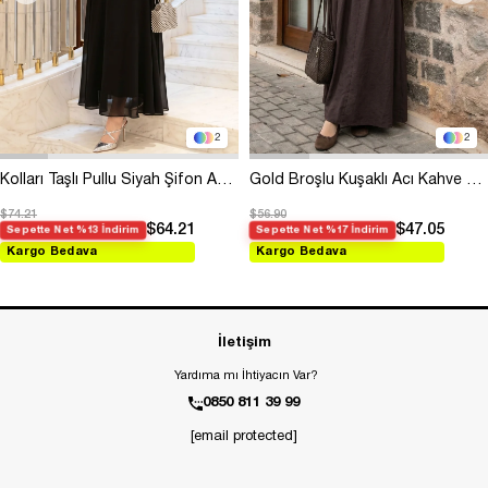
2
2
Kolları Taşlı Pullu Siyah Şifon Abiye
Gold Broşlu Kuşaklı Acı Kahve Modal Elbise
$74.21
$56.90
$64.21
$47.05
Sepette Net %13 İndirim
Sepette Net %17 İndirim
Kargo Bedava
Kargo Bedava
İletişim
Yardıma mı İhtiyacın Var?
0850 811 39 99
[email protected]