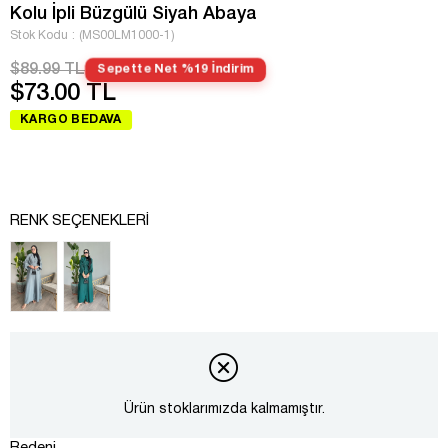
Kolu İpli Büzgülü Siyah Abaya
Stok Kodu
(MS00LM1000-1)
$89.99 TL
Sepette Net %19 İndirim
$73.00 TL
KARGO BEDAVA
RENK SEÇENEKLERI
Ürün stoklarımızda kalmamıştır.