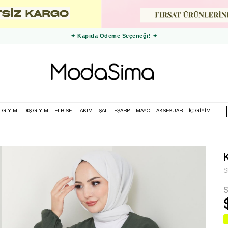
✦ 3000 TL ve Üzeri Ücretsiz Kargo ✦
T GİYİM
DIŞ GİYİM
ELBİSE
TAKIM
ŞAL
EŞARP
MAYO
AKSESUAR
İÇ GİYİM
S
$