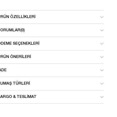
ÜRÜN ÖZELLIKLERI
YORUMLAR
(0)
ÖDEME SEÇENEKLERI
ÜRÜN ÖNERILERI
ADE
KUMAŞ TÜRLERI
KARGO & TESLIMAT