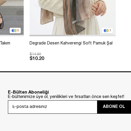
3
1
 Takım
Degrade Desen Kahverengi Soft Pamuk Şal
Bole
$14.90
$99.
$10.20
Sep
Kar
E-Bülten Aboneliği
E-bültenimize üye ol, yenilikleri ve fırsatları önce sen keşfet!
ABONE OL