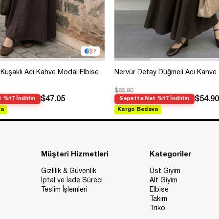
2
Kuşaklı Acı Kahve Modal Elbise
Nervür Detay Düğmeli Acı Kahve
$65.90
$47.05
$54.90
 %17 İndirim
Sepette Net %17 İndirim
va
Kargo Bedava
Müşteri Hizmetleri
Kategoriler
Gizlilik & Güvenlik
Üst Giyim
İptal ve İade Süreci
Alt Giyim
Teslim İşlemleri
Elbise
Takım
Triko