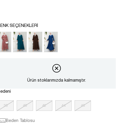
ENK SEÇENEKLERI
Ürün stoklarımızda kalmamıştır.
edeni
38
40
42
44
46
Beden Tablosu