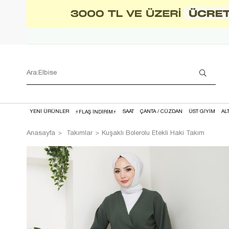
YENİ ÜRÜNLER
SAAT
ÇANTA / CÜZDAN
ÜST GİYİM
AL
⚡FLAŞ İNDİRİM⚡
Anasayfa
Takımlar
Kuşaklı Bolerolu Etekli Haki Takım