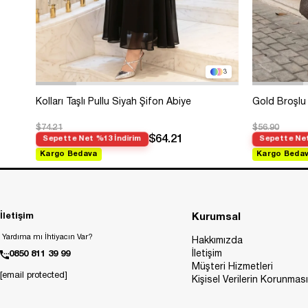
3
Kolları Taşlı Pullu Siyah Şifon Abiye
Gold Broşlu 
$74.21
$56.90
$64.21
Sepette Net %13 İndirim
Sepette Net
Kargo Bedava
Kargo Beda
İletişim
Kurumsal
Yardıma mı İhtiyacın Var?
Hakkımızda
İletişim
0850 811 39 99
Müşteri Hizmetleri
[email protected]
Kişisel Verilerin Korunması