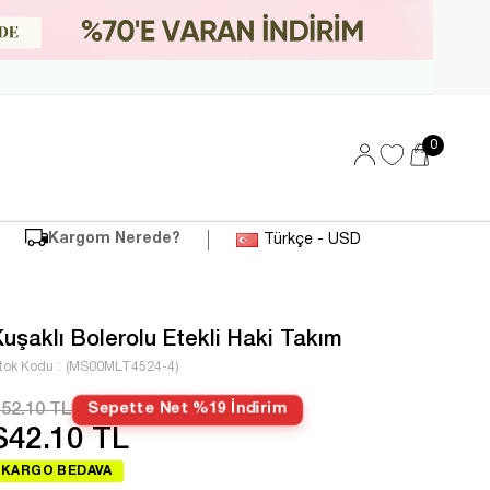
0
Kargom Nerede?
Türkçe - USD
Kuşaklı Bolerolu Etekli Haki Takım
tok Kodu
(MS00MLT4524-4)
52.10 TL
Sepette Net %19 İndirim
$42.10 TL
KARGO BEDAVA