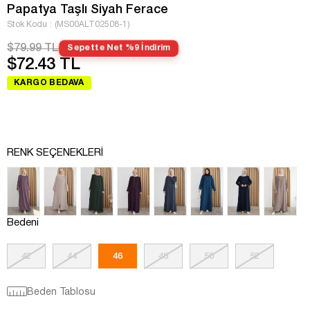
Papatya Taşlı Siyah Ferace
Stok Kodu
(MS00ALT02508-1)
$79.99 TL
Sepette Net %9 İndirim
$72.43 TL
KARGO BEDAVA
RENK SEÇENEKLERI
Bedeni
42
44
46
48
50
52
Beden Tablosu