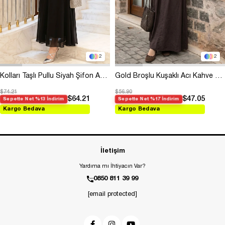
2
2
Kolları Taşlı Pullu Siyah Şifon Abiye
Gold Broşlu Kuşaklı Acı Kahve Modal Elbise
$74.21
$56.90
$64.21
$47.05
Sepette Net %13 İndirim
Sepette Net %17 İndirim
Kargo Bedava
Kargo Bedava
İletişim
Yardıma mı İhtiyacın Var?
0850 811 39 99
[email protected]