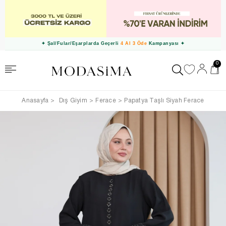
✦ Şal/Fular/Eşarplarda Geçerli
4 Al 3 Öde
Kampanyası ✦
0
Anasayfa
Dış Giyim
Ferace
Papatya Taşlı Siyah Ferace