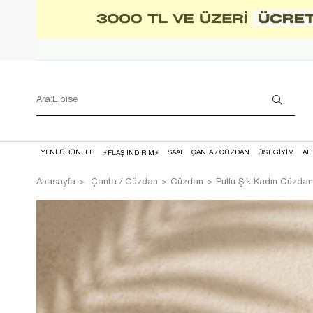
YENİ ÜRÜNLER
SAAT
ÇANTA / CÜZDAN
ÜST GİYİM
AL
⚡FLAŞ İNDİRİM⚡
Anasayfa
Çanta / Cüzdan
Cüzdan
Pullu Şık Kadın Cüzda