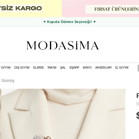
✦ 3000 TL ve Üzeri Ücretsiz Kargo ✦
T GİYİM
DIŞ GİYİM
ELBİSE
TAKIM
ŞAL
EŞARP
MAYO
AKSESUAR
İÇ GİYİM
n Gümüş
S