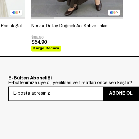
1
3
 Pamuk Şal
Nervür Detay Düğmeli Acı Kahve Takım
Bole
$65.90
$99.
$54.90
$88
Kargo Bedava
Kar
E-Bülten Aboneliği
E-bültenimize üye ol, yenilikleri ve fırsatları önce sen keşfet!
ABONE OL