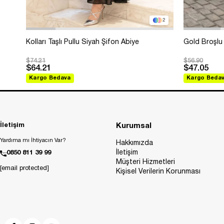
2
Kolları Taşlı Pullu Siyah Şifon Abiye
Gold Broşlu 
$74.21
$56.90
$64.21
$47.05
Kargo Bedava
Kargo Beda
İletişim
Kurumsal
Yardıma mı İhtiyacın Var?
Hakkımızda
İletişim
0850 811 39 99
Müşteri Hizmetleri
[email protected]
Kişisel Verilerin Korunması