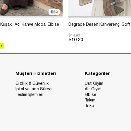
2
Kuşaklı Acı Kahve Modal Elbise
Degrade Desen Kahverengi Soft
$14.90
$10.20
va
Müşteri Hizmetleri
Kategoriler
Gizlilik & Güvenlik
Üst Giyim
İptal ve İade Süreci
Alt Giyim
Teslim İşlemleri
Elbise
Takım
Triko