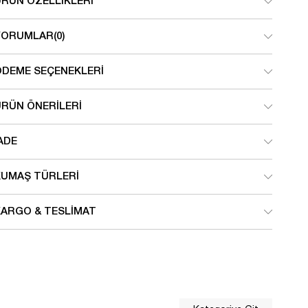
ÜRÜN ÖZELLIKLERI
YORUMLAR
(0)
ÖDEME SEÇENEKLERI
ÜRÜN ÖNERILERI
ADE
KUMAŞ TÜRLERI
KARGO & TESLIMAT