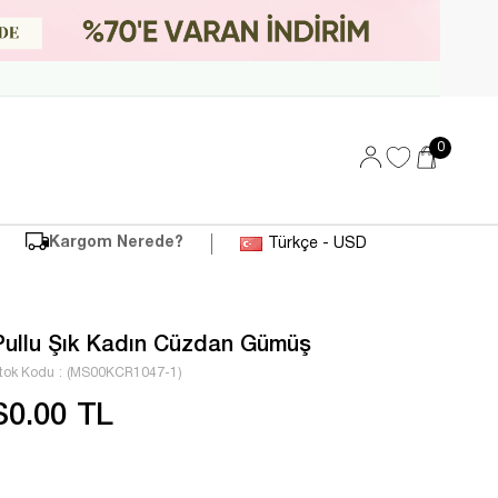
0
Kargom Nerede?
Türkçe - USD
Pullu Şık Kadın Cüzdan Gümüş
tok Kodu
(MS00KCR1047-1)
$0.00 TL