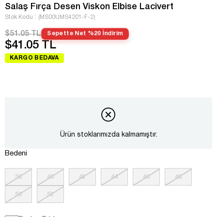
Salaş Fırça Desen Viskon Elbise Lacivert
Stok Kodu
(MS00UMS4201-F-2)
$51.05 TL
Sepette Net %20 İndirim
$41.05 TL
KARGO BEDAVA
Ürün stoklarımızda kalmamıştır.
Bedeni
38
40
42
44
46
48
50
52