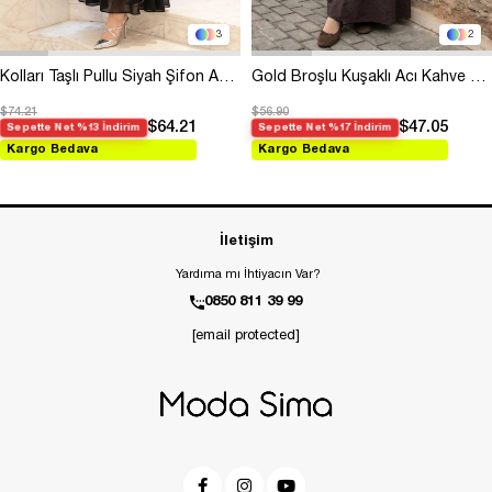
3
2
Kolları Taşlı Pullu Siyah Şifon Abiye
Gold Broşlu Kuşaklı Acı Kahve Modal Elbise
$74.21
$56.90
$64.21
$47.05
Sepette Net %13 İndirim
Sepette Net %17 İndirim
Kargo Bedava
Kargo Bedava
İletişim
Yardıma mı İhtiyacın Var?
0850 811 39 99
[email protected]