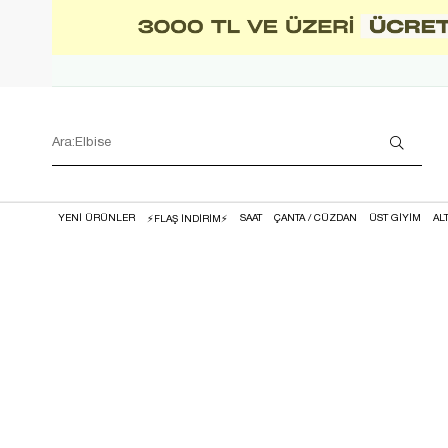
YENİ ÜRÜNLER
SAAT
ÇANTA / CÜZDAN
ÜST GİYİM
AL
⚡FLAŞ İNDİRİM⚡