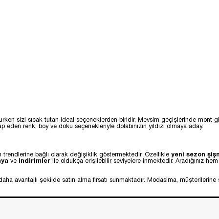
korurken sizi sıcak tutan ideal seçeneklerden biridir. Mevsim geçişlerinde mon
tap eden renk, boy ve doku seçenekleriyle dolabınızın yıldızı olmaya aday.
 trendlerine bağlı olarak değişiklik göstermektedir. Özellikle
yeni sezon şiş
nya
ve
indirimler
ile oldukça erişilebilir seviyelere inmektedir. Aradığınız he
ri daha avantajlı şekilde satın alma fırsatı sunmaktadır. Modasima, müşterileri
özellikleriyle soğuk hava koşullarında tercih edilmektedir.
Kışlık şişme yelek
mo