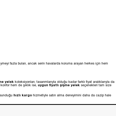
t giymeyi fazla bulan, ancak serin havalarda koruma arayan herkes için hem
me yelek
koleksiyonları, tasarımlarıyla olduğu kadar farklı fiyat aralıklarıyla da
m konfor hem de şıklık ise,
uygun fiyatlı şişme yelek
seçenekleri tam size
ne sunduğu
hızlı kargo
hizmetiyle satın alma deneyimini daha da cazip hale
delleri, kalın dolgu malzemeleriyle ekstra sıcaklık sağlarken, mevsim