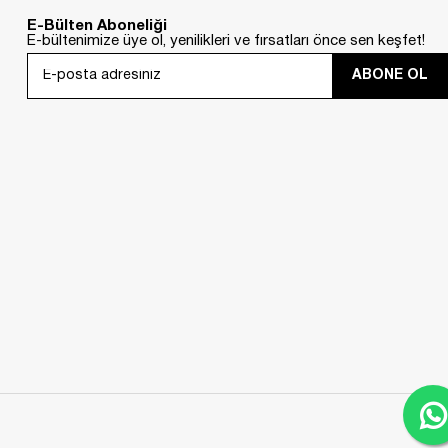
en;
kısa şişme yelek
modelleri, hareket özgürlüğü arayanlar için idealdir.
E-Bülten Aboneliği
alı şişme yelek
seçenekleri arasında hem sade hem de detaylı modeller yer
E-bültenimize üye ol, yenilikleri ve fırsatları önce sen keşfet!
elek
, canlı kombinler için
renkli şişme yelek
veya doğadan ilham alan bir
ABONE OL
ük ilgi görmektedir.
 Ayrıca birçok modelin suya dayanıklı özellikte olması, ani hava
 da maksimum performans göstermektedir.
tesettür şişme yelek
ve
kışlık bayan şişme yelek
modelleri, hem
am da bu yüzden,
şişme yelek satın al
mak doğru bir yatırımdır. Günlük
.
em spor hem de zarif bir stil yaratmaktadır.
Sade şişme yelek
modelleri ise,
ır.
ktedir.
Kışlık tesettür şişme yelek
modelleri özellikle soğuk kış aylarında
özel günlerde stilinizi yansıtabilirsiniz.
 sunmaktadır. Modasima güvencesiyle seçeceğiniz her ürün, uzun süreli ve
l
seçeneklerini değerlendirmeye başlayın.