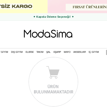
✦ Kapıda Ödeme Seçeneği! ✦
T GİYİM
DIŞ GİYİM
ELBİSE
TAKIM
ŞAL
EŞARP
MAYO
AKSESUAR
İÇ GİYİM