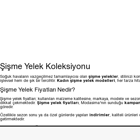
Şişme Yelek Koleksiyonu
Soğuk havaların vazgeçilmez tamamlayıcısı olan
şişme yelekler
, stilinizi 
işlevsel hem de şık bir tercihtir.
Kadın şişme yelek modelleri
, her tarza hi
Şişme Yelek Fiyatları Nedir?
Şişme yelek fiyatları; kullanılan malzeme kalitesine, markaya, modele ve sezon
dikkat çekmektedir.
Şişme yelek fiyatları
, Modasima'nın sunduğu
kampa
göredir.
Özellikle sezon sonu ya da özel günlerde yapılan
indirimler
, kaliteli ürünle
getirmektedir.
Şişme Yelek Özellikleri Nelerdir?
Şişme yelekler; hafif yapıları, nefes alabilir kumaşları ve vücut ısısını koruma 