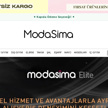
✦ Kapıda Ödeme Seçeneği! ✦
T GİYİM
DIŞ GİYİM
ELBİSE
TAKIM
ŞAL
EŞARP
MAYO
AKSESUAR
İÇ GİYİM