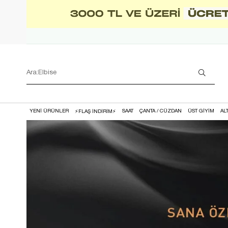
YENİ ÜRÜNLER
SAAT
ÇANTA / CÜZDAN
ÜST GİYİM
AL
⚡FLAŞ İNDİRİM⚡