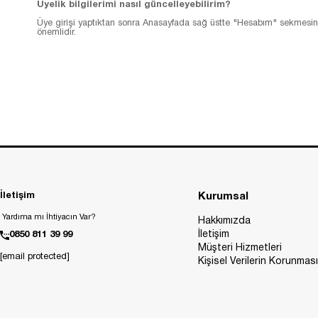
Üyelik bilgilerimi nasıl güncelleyebilirim?
Üye girişi yaptıktan sonra Anasayfada sağ üstte "Hesabım" sekmesine tı
önemlidir.
İletişim
Kurumsal
Yardıma mı İhtiyacın Var?
Hakkımızda
İletişim
0850 811 39 99
Müşteri Hizmetleri
[email protected]
Kişisel Verilerin Korunması