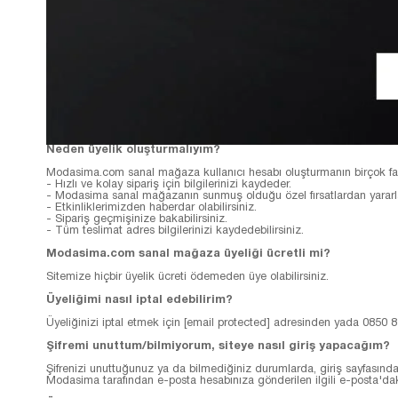
Neden üyelik oluşturmalıyım?
Modasima.com sanal mağaza kullanıcı hesabı oluşturmanın birçok fay
- Hızlı ve kolay sipariş için bilgilerinizi kaydeder.
- Modasima sanal mağazanın sunmuş olduğu özel fırsatlardan yararlan
- Etkinliklerimizden haberdar olabilirsiniz.
- Sipariş geçmişinize bakabilirsiniz.
- Tüm teslimat adres bilgilerinizi kaydedebilirsiniz.
Modasima.com sanal mağaza üyeliği ücretli mi?
Sitemize hiçbir üyelik ücreti ödemeden üye olabilirsiniz.
Üyeliğimi nasıl iptal edebilirim?
Üyeliğinizi iptal etmek için
[email protected]
adresinden yada 0850 811 
Şifremi unuttum/bilmiyorum, siteye nasıl giriş yapacağım?
Şifrenizi unuttuğunuz ya da bilmediğiniz durumlarda, giriş sayfasınd
Modasima tarafından e-posta hesabınıza gönderilen ilgili e-posta'daki a