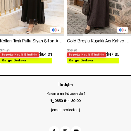
2
2
Kolları Taşlı Pullu Siyah Şifon Abiye
Gold Broşlu Kuşaklı Acı Kahve Modal Elbise
$74.21
$56.90
$64.21
$47.05
Sepette Net %13 İndirim
Sepette Net %17 İndirim
Kargo Bedava
Kargo Bedava
İletişim
Yardıma mı İhtiyacın Var?
0850 811 39 99
[email protected]