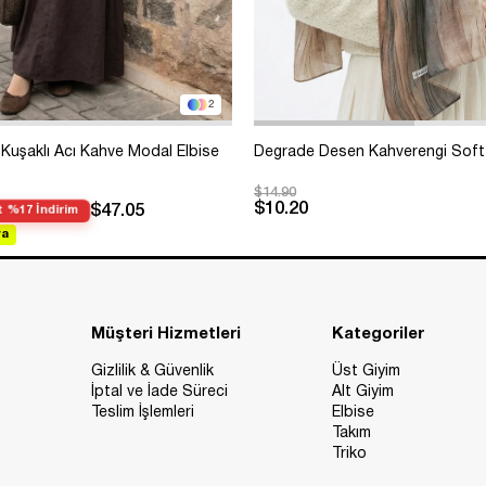
2
Kuşaklı Acı Kahve Modal Elbise
Degrade Desen Kahverengi Soft
$14.90
$10.20
$47.05
 %17 İndirim
va
Müşteri Hizmetleri
Kategoriler
Gizlilik & Güvenlik
Üst Giyim
İptal ve İade Süreci
Alt Giyim
Teslim İşlemleri
Elbise
Takım
Triko