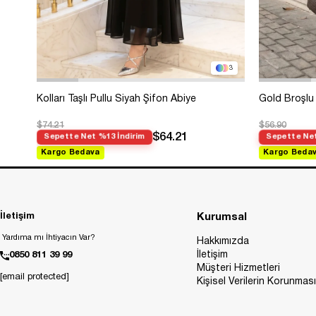
3
Kolları Taşlı Pullu Siyah Şifon Abiye
Gold Broşlu 
$74.21
$56.90
$64.21
Sepette Net %13 İndirim
Sepette Net
Kargo Bedava
Kargo Beda
İletişim
Kurumsal
Yardıma mı İhtiyacın Var?
Hakkımızda
İletişim
0850 811 39 99
Müşteri Hizmetleri
[email protected]
Kişisel Verilerin Korunması