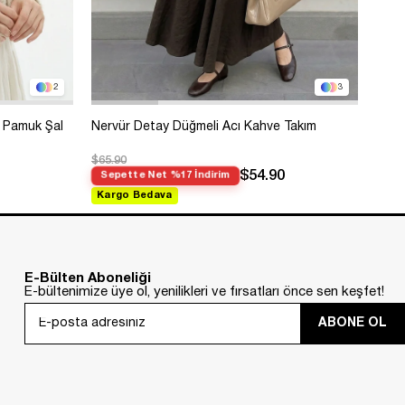
2
3
 Pamuk Şal
Nervür Detay Düğmeli Acı Kahve Takım
Bole
$65.90
$99.
$54.90
Sepette Net %17 İndirim
Sep
Kargo Bedava
Kar
E-Bülten Aboneliği
E-bültenimize üye ol, yenilikleri ve fırsatları önce sen keşfet!
ABONE OL