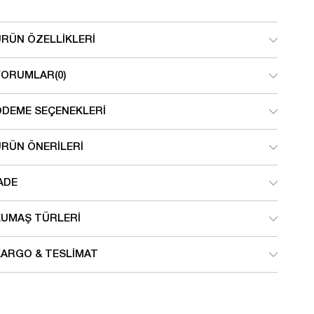
ÜRÜN ÖZELLIKLERI
YORUMLAR
(0)
ÖDEME SEÇENEKLERI
ÜRÜN ÖNERILERI
ADE
KUMAŞ TÜRLERI
KARGO & TESLIMAT