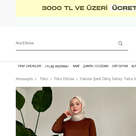
YENİ ÜRÜNLER
SAAT
ÇANTA / CÜZDAN
ÜST GİYİM
AL
⚡FLAŞ İNDİRİM⚡
Anasayfa
Triko
Triko Elbise
Yakası Şerit Dikiş Detay Taba 