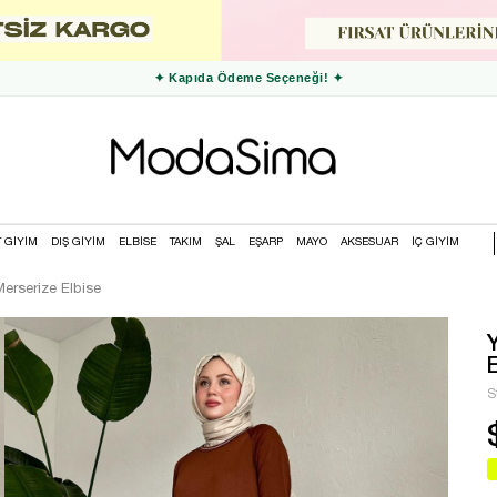
✦ 3000 TL ve Üzeri Ücretsiz Kargo ✦
T GİYİM
DIŞ GİYİM
ELBİSE
TAKIM
ŞAL
EŞARP
MAYO
AKSESUAR
İÇ GİYİM
Merserize Elbise
S