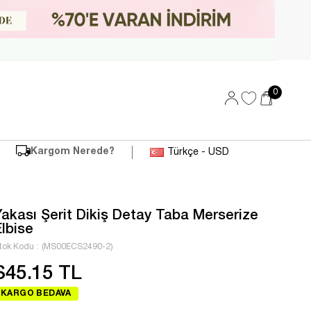
0
Kargom Nerede?
Türkçe - USD
Yakası Şerit Dikiş Detay Taba Merserize
Elbise
tok Kodu
(MS00ECS2490-2)
$45.15 TL
KARGO BEDAVA