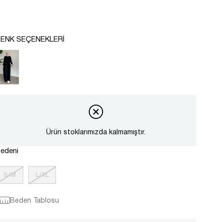
ENK SEÇENEKLERI
Ürün stoklarımızda kalmamıştır.
edeni
S/M
L/XL
Beden Tablosu