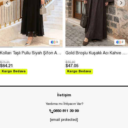
3
2
Kolları Taşlı Pullu Siyah Şifon Abiye
Gold Broşlu Kuşaklı Acı Kahve Modal Elbise
$74.21
$56.90
$64.21
$47.05
Kargo Bedava
Kargo Bedava
İletişim
Yardıma mı İhtiyacın Var?
0850 811 39 99
[email protected]