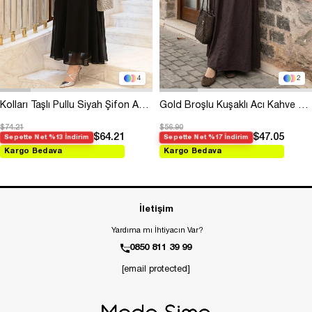
4
2
Kolları Taşlı Pullu Siyah Şifon Abiye
Gold Broşlu Kuşaklı Acı Kahve Modal Elbise
$74.21
$56.90
$64.21
$47.05
Sepette Net %13 İndirim
Sepette Net %17 İndirim
Kargo Bedava
Kargo Bedava
İletişim
Yardıma mı İhtiyacın Var?
0850 811 39 99
[email protected]