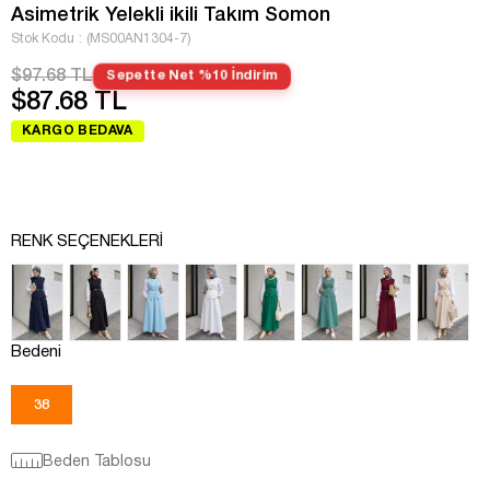
Asimetrik Yelekli ikili Takım Somon
Stok Kodu
(MS00AN1304-7)
$97.68 TL
Sepette Net %10 İndirim
$87.68 TL
KARGO BEDAVA
RENK SEÇENEKLERI
Bedeni
38
Beden Tablosu