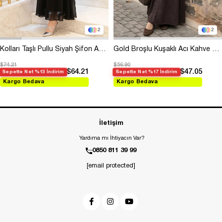
2
2
Kolları Taşlı Pullu Siyah Şifon Abiye
Gold Broşlu Kuşaklı Acı Kahve Modal Elbise
$74.21
$56.90
$64.21
$47.05
Sepette Net %13 İndirim
Sepette Net %17 İndirim
Kargo Bedava
Kargo Bedava
İletişim
Yardıma mı İhtiyacın Var?
0850 811 39 99
[email protected]