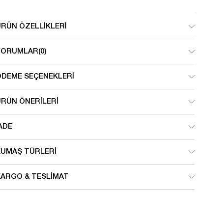
ÜRÜN ÖZELLIKLERI
YORUMLAR
(0)
ÖDEME SEÇENEKLERI
ÜRÜN ÖNERILERI
ADE
KUMAŞ TÜRLERI
KARGO & TESLIMAT