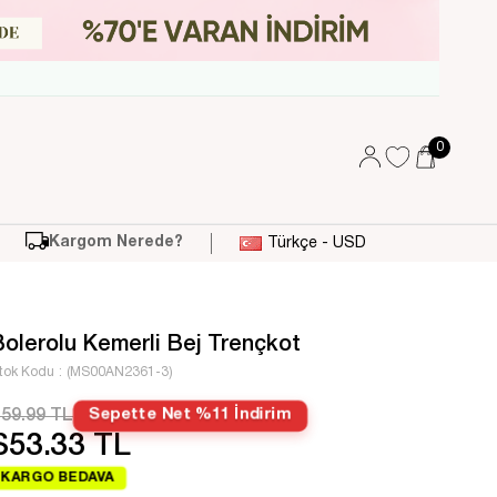
0
Kargom Nerede?
Türkçe - USD
Bolerolu Kemerli Bej Trençkot
tok Kodu
(MS00AN2361-3)
59.99 TL
Sepette Net %11 İndirim
$53.33 TL
KARGO BEDAVA