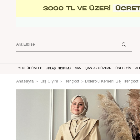
YENİ ÜRÜNLER
SAAT
ÇANTA / CÜZDAN
ÜST GİYİM
AL
⚡FLAŞ İNDİRİM⚡
Anasayfa
Dış Giyim
Trençkot
Bolerolu Kemerli Bej Trençkot