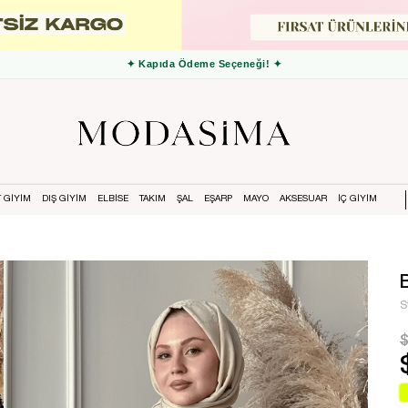
✦ 3000 TL ve Üzeri Ücretsiz Kargo ✦
T GİYİM
DIŞ GİYİM
ELBİSE
TAKIM
ŞAL
EŞARP
MAYO
AKSESUAR
İÇ GİYİM
S
$