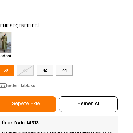
ENK SEÇENEKLERI
edeni
38
40
42
44
Beden Tablosu
Ürün Kodu:
14913