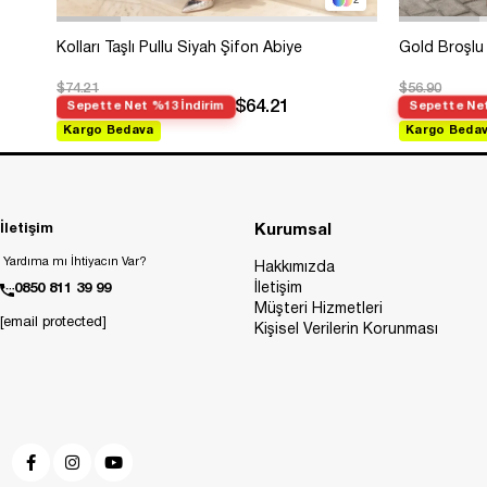
2
Kolları Taşlı Pullu Siyah Şifon Abiye
Gold Broşlu 
$74.21
$56.90
$64.21
Sepette Net %13 İndirim
Sepette Net
Kargo Bedava
Kargo Beda
İletişim
Kurumsal
Yardıma mı İhtiyacın Var?
Hakkımızda
İletişim
0850 811 39 99
Müşteri Hizmetleri
[email protected]
Kişisel Verilerin Korunması