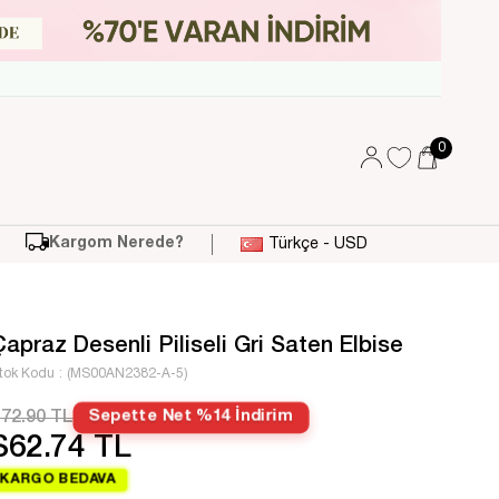
0
Kargom Nerede?
Türkçe - USD
Çapraz Desenli Piliseli Gri Saten Elbise
tok Kodu
(MS00AN2382-A-5)
72.90 TL
Sepette Net %14 İndirim
$62.74 TL
KARGO BEDAVA