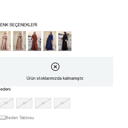
ENK SEÇENEKLERI
Ürün stoklarımızda kalmamıştır.
edeni
38
40
42
44
Beden Tablosu