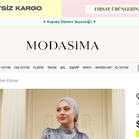
✦ 3000 TL ve Üzeri Ücretsiz Kargo ✦
T GİYİM
DIŞ GİYİM
ELBİSE
TAKIM
ŞAL
EŞARP
MAYO
AKSESUAR
İÇ GİYİM
aten Elbise
S
$