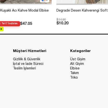
2
Kuşaklı Acı Kahve Modal Elbise
Degrade Desen Kahverengi Soft
$14.90
$10.20
$47.05
 %17 İndirim
va
Müşteri Hizmetleri
Kategoriler
Gizlilik & Güvenlik
Üst Giyim
İptal ve İade Süreci
Alt Giyim
Teslim İşlemleri
Elbise
Takım
Triko