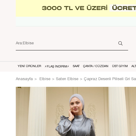
YENİ ÜRÜNLER
SAAT
ÇANTA / CÜZDAN
ÜST GİYİM
AL
⚡FLAŞ İNDİRİM⚡
Anasayfa
Elbise
Saten Elbise
Çapraz Desenli Piliseli Gri S