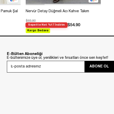
1
3
 Pamuk Şal
Nervür Detay Düğmeli Acı Kahve Takım
Bole
$65.90
$99.
$54.90
Sepette Net %17 İndirim
Sep
Kargo Bedava
Kar
E-Bülten Aboneliği
E-bültenimize üye ol, yenilikleri ve fırsatları önce sen keşfet!
ABONE OL