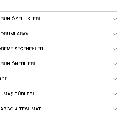
ÜRÜN ÖZELLIKLERI
YORUMLAR
(0)
ÖDEME SEÇENEKLERI
ÜRÜN ÖNERILERI
ADE
KUMAŞ TÜRLERI
KARGO & TESLIMAT