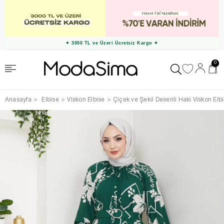
✦ 3000 TL ve Üzeri Ücretsiz Kargo ✦
0
Anasayfa
Elbise
Viskon Elbise
Çiçek ve Şekil Desenli Haki Viskon Elb