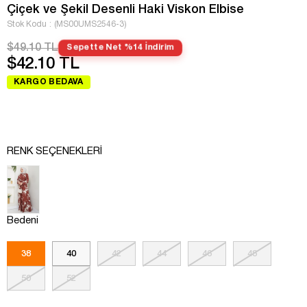
Çiçek ve Şekil Desenli Haki Viskon Elbise
Stok Kodu
(MS00UMS2546-3)
$49.10 TL
Sepette Net %14 İndirim
$42.10 TL
KARGO BEDAVA
RENK SEÇENEKLERI
Bedeni
38
40
42
44
46
48
50
52