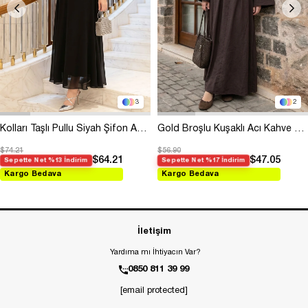
3
2
Kolları Taşlı Pullu Siyah Şifon Abiye
Gold Broşlu Kuşaklı Acı Kahve Modal Elbise
$74.21
$56.90
$64.21
$47.05
Sepette Net %13 İndirim
Sepette Net %17 İndirim
Kargo Bedava
Kargo Bedava
İletişim
Yardıma mı İhtiyacın Var?
0850 811 39 99
[email protected]