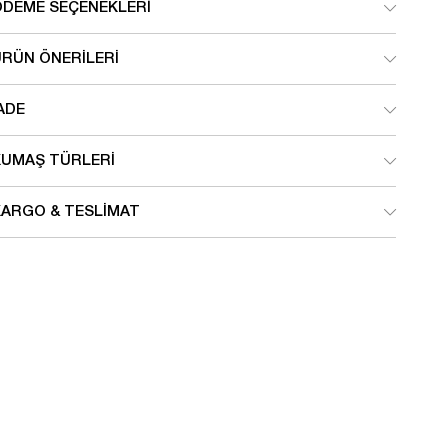
ÖDEME SEÇENEKLERI
ÜRÜN ÖNERILERI
ADE
KUMAŞ TÜRLERI
KARGO & TESLIMAT