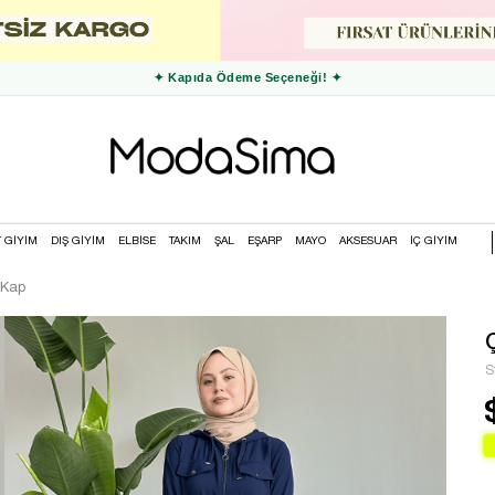
✦ 3000 TL ve Üzeri Ücretsiz Kargo ✦
T GİYİM
DIŞ GİYİM
ELBİSE
TAKIM
ŞAL
EŞARP
MAYO
AKSESUAR
İÇ GİYİM
 Kap
S