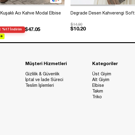
2
Kuşaklı Acı Kahve Modal Elbise
Degrade Desen Kahverengi Soft
$14.90
$10.20
$47.05
 %17 İndirim
va
Müşteri Hizmetleri
Kategoriler
Gizlilik & Güvenlik
Üst Giyim
İptal ve İade Süreci
Alt Giyim
Teslim İşlemleri
Elbise
Takım
Triko