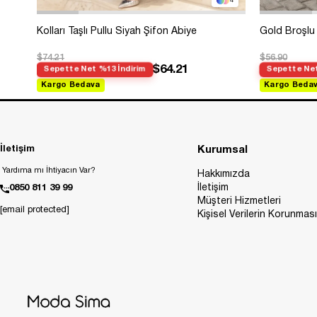
4
Kolları Taşlı Pullu Siyah Şifon Abiye
Gold Broşlu 
$74.21
$56.90
$64.21
Sepette Net %13 İndirim
Sepette Net
Kargo Bedava
Kargo Beda
İletişim
Kurumsal
Yardıma mı İhtiyacın Var?
Hakkımızda
İletişim
0850 811 39 99
Müşteri Hizmetleri
[email protected]
Kişisel Verilerin Korunması