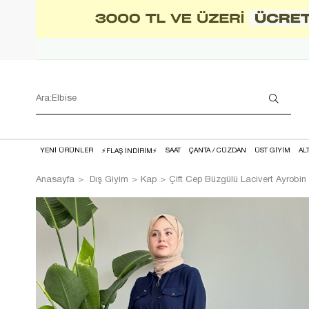
YENİ ÜRÜNLER
SAAT
ÇANTA / CÜZDAN
ÜST GİYİM
AL
⚡FLAŞ İNDİRİM⚡
Anasayfa
Dış Giyim
Kap
Çift Cep Büzgülü Lacivert Ayrobin