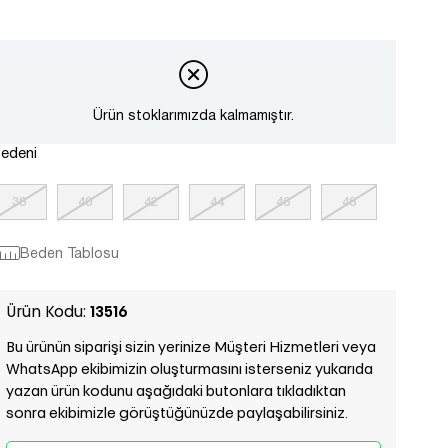
Ürün stoklarımızda kalmamıştır.
edeni
38
40
42
44
46
48
Beden Tablosu
Ürün Kodu:
13516
Bu ürünün siparişi sizin yerinize Müşteri Hizmetleri veya
WhatsApp ekibimizin oluşturmasını isterseniz yukarıda
yazan ürün kodunu aşağıdaki butonlara tıkladıktan
sonra ekibimizle görüştüğünüzde paylaşabilirsiniz.