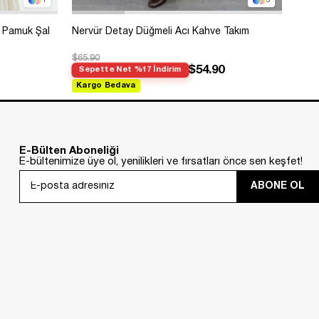
1
3
 Pamuk Şal
Nervür Detay Düğmeli Acı Kahve Takım
Bole
$65.90
$99.
$54.90
Sepette Net %17 İndirim
Sep
Kargo Bedava
Kar
E-Bülten Aboneliği
E-bültenimize üye ol, yenilikleri ve fırsatları önce sen keşfet!
ABONE OL