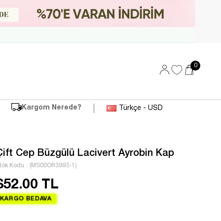
0
Kargom Nerede?
Türkçe - USD
Çift Cep Büzgülü Lacivert Ayrobin Kap
tok Kodu
(MS00OR3993-1)
$52.00 TL
KARGO BEDAVA