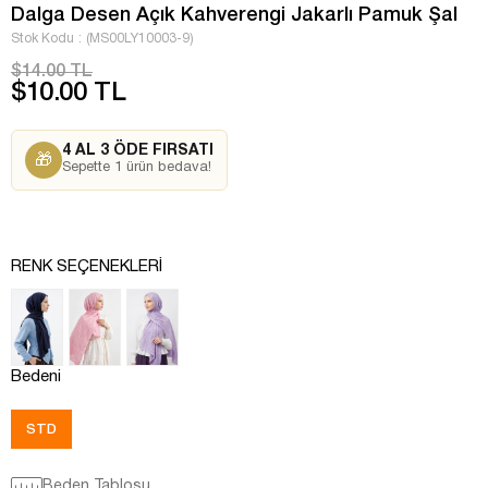
Dalga Desen Açık Kahverengi Jakarlı Pamuk Şal
Stok Kodu
(MS00LY10003-9)
$14.00 TL
$10.00 TL
4 AL 3 ÖDE FIRSATI
🎁
Sepette 1 ürün bedava!
RENK SEÇENEKLERI
Bedeni
STD
Beden Tablosu