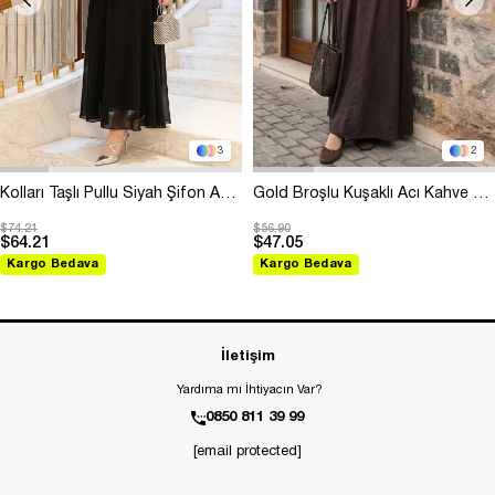
3
2
Kolları Taşlı Pullu Siyah Şifon Abiye
Gold Broşlu Kuşaklı Acı Kahve Modal Elbise
$74.21
$56.90
$64.21
$47.05
Kargo Bedava
Kargo Bedava
İletişim
Yardıma mı İhtiyacın Var?
0850 811 39 99
[email protected]