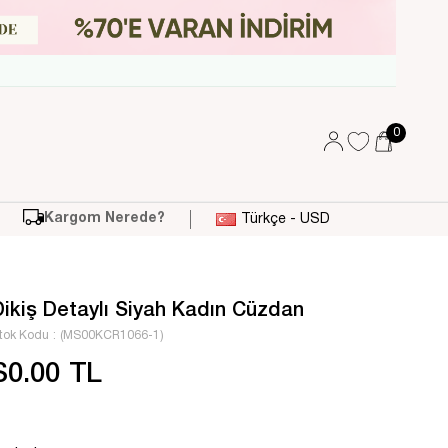
0
Kargom Nerede?
Türkçe - USD
Dikiş Detaylı Siyah Kadın Cüzdan
tok Kodu
(MS00KCR1066-1)
$0.00 TL