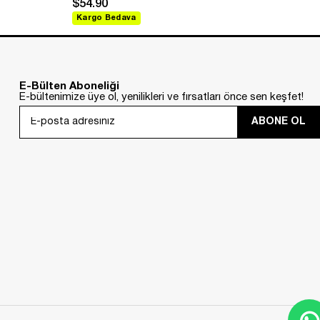
$54.90
$88
Kargo Bedava
Kar
E-Bülten Aboneliği
E-bültenimize üye ol, yenilikleri ve fırsatları önce sen keşfet!
ABONE OL