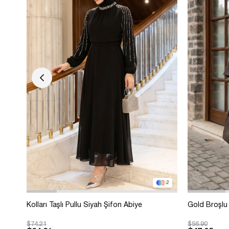
2
Kolları Taşlı Pullu Siyah Şifon Abiye
Gold Broşlu 
$74.21
$56.90