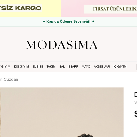
✦ 3000 TL ve Üzeri Ücretsiz Kargo ✦
T GİYİM
DIŞ GİYİM
ELBİSE
TAKIM
ŞAL
EŞARP
MAYO
AKSESUAR
İÇ GİYİM
dın Cüzdan
S