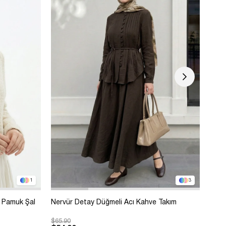
1
3
 Pamuk Şal
Nervür Detay Düğmeli Acı Kahve Takım
Bole
$65.90
$99.