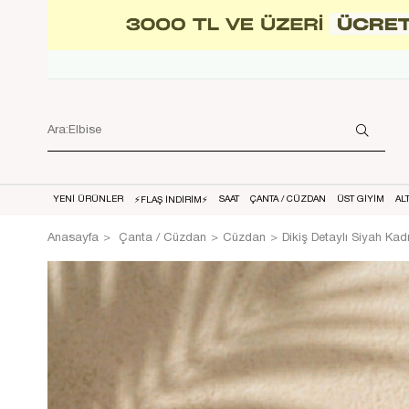
YENİ ÜRÜNLER
SAAT
ÇANTA / CÜZDAN
ÜST GİYİM
AL
⚡FLAŞ İNDİRİM⚡
Anasayfa
Çanta / Cüzdan
Cüzdan
Dikiş Detaylı Siyah Ka