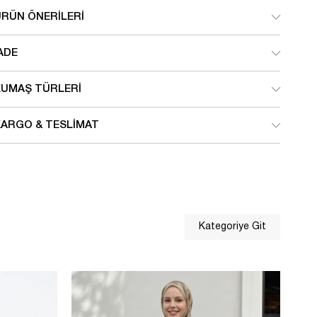
ÜRÜN ÖNERILERI
ADE
KUMAŞ TÜRLERI
KARGO & TESLIMAT
Kategoriye Git