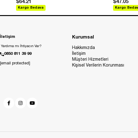
$64.21
$47.05
Kargo Bedava
Kargo Beda
İletişim
Kurumsal
Yardıma mı İhtiyacın Var?
Hakkımızda
İletişim
0850 811 39 99
Müşteri Hizmetleri
[email protected]
Kişisel Verilerin Korunması