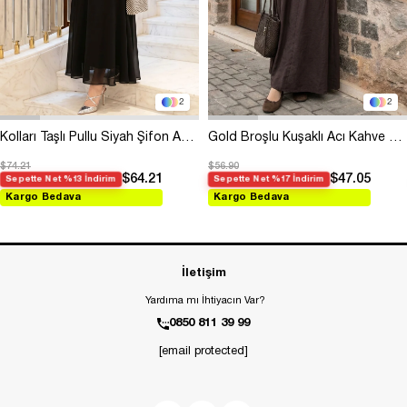
2
2
Kolları Taşlı Pullu Siyah Şifon Abiye
Gold Broşlu Kuşaklı Acı Kahve Modal Elbise
$74.21
$56.90
$64.21
$47.05
Sepette Net %13 İndirim
Sepette Net %17 İndirim
Kargo Bedava
Kargo Bedava
İletişim
Yardıma mı İhtiyacın Var?
0850 811 39 99
[email protected]