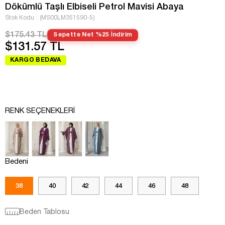
Dökümlü Taşlı Elbiseli Petrol Mavisi Abaya
Stok Kodu
(MS00LM351590-5)
$175.43 TL
Sepette Net %25 İndirim
$131.57 TL
KARGO BEDAVA
RENK SEÇENEKLERI
Bedeni
38
40
42
44
46
48
Beden Tablosu