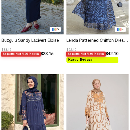
5
4
Büzgülü Sandy Lacivert Elbise
Lenda Patterned Chiffon Dress - Navy
$33.15
$52.10
$23.15
$42.10
Sepette Net %30 İndirim
Sepette Net %19 İndirim
Kargo Bedava