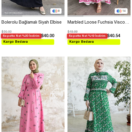
8
14
Bolerolu Bağlamalı Siyah Elbise
Marbled Loose Fuchsia Viscose Dress
$50.00
$49.99
$40.00
$40.54
Sepette Net %20 İndirim
Sepette Net %19 İndirim
Kargo Bedava
Kargo Bedava