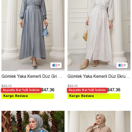
9
9
Gömlek Yaka Kemerli Düz Gri Viskon Elbise
Gömlek Yaka Kemerli Düz Ekru Viskon Elbise
$63.15
$63.15
$47.36
$47.36
Sepette Net %25 İndirim
Sepette Net %25 İndirim
Kargo Bedava
Kargo Bedava