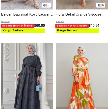
8
3
Belden Bağlamalı Koyu Lacivert Ayrobin Elbise
Floral Detail Orange Viscose Dress
$78.90
$49.99
$60.00
$40.54
Sepette Net %24 İndirim
Sepette Net %19 İndirim
Kargo Bedava
Kargo Bedava