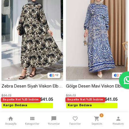
12
12
Zebra Desen Siyah Viskon Elbise
Gölge Desen Mavi Viskon Elbise
$54.73
$54.73
$41.05
$41.05
Sepette Net %25 İndirim
Sepette Net %25 İndirim
Kargo Bedava
Kargo Bedava
0
Anasayfa
Kategoriler
Yorumlar
Favoriler
Sepetim
Hesabım