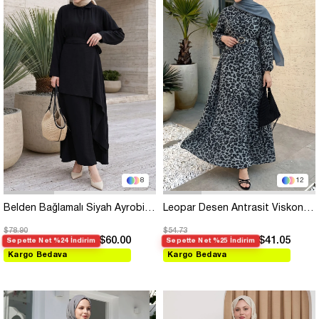
8
12
Belden Bağlamalı Siyah Ayrobin Elbise
Leopar Desen Antrasit Viskon Elbise
$78.90
$54.73
$60.00
$41.05
Sepette Net %24 İndirim
Sepette Net %25 İndirim
Kargo Bedava
Kargo Bedava