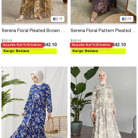
15
15
Serena Floral Pleated Brown Chiffon Dress
Serena Floral Pattern Pleated Purple Chiffon Dress
$52.10
$52.10
$42.10
$42.10
Sepette Net %19 İndirim
Sepette Net %19 İndirim
Kargo Bedava
Kargo Bedava