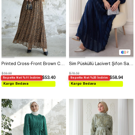
2
Printed Cross-Front Brown Chiffon Dress
Sim Püsküllü Lacivert Şifon Saten Elbise
$59.99
$78.59
$53.40
$58.94
Sepette Net %11 İndirim
Sepette Net %25 İndirim
Kargo Bedava
Kargo Bedava