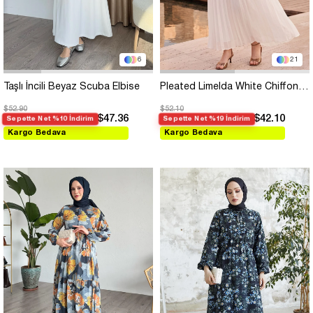
6
21
Taşlı İncili Beyaz Scuba Elbise
Pleated Limelda White Chiffon Dress
$52.90
$52.10
$47.36
$42.10
Sepette Net %10 İndirim
Sepette Net %19 İndirim
Kargo Bedava
Kargo Bedava