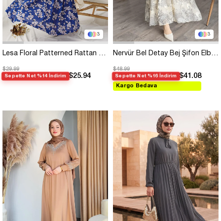
3
3
Lesa Floral Patterned Rattan Belt Indigo Dress
Nervür Bel Detay Bej Şifon Elbise
$29.99
$48.99
$25.94
$41.08
Sepette Net %14 İndirim
Sepette Net %16 İndirim
Kargo Bedava