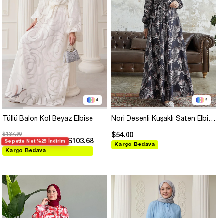
4
3
Tüllü Balon Kol Beyaz Elbise
Nori Desenli Kuşaklı Saten Elbise - Siyah
$137.90
$54.00
$103.68
Sepette Net %25 İndirim
Kargo Bedava
Kargo Bedava