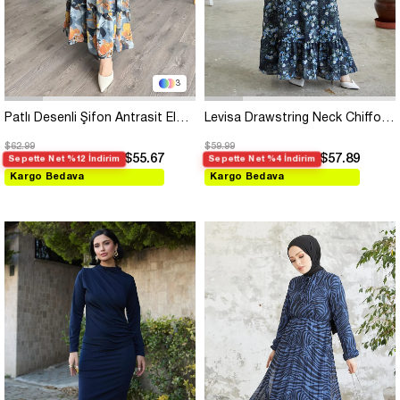
3
Patlı Desenli Şifon Antrasit Elbise
Levisa Drawstring Neck Chiffon Dress - Black
$62.99
$59.99
$55.67
$57.89
Sepette Net %12 İndirim
Sepette Net %4 İndirim
Kargo Bedava
Kargo Bedava