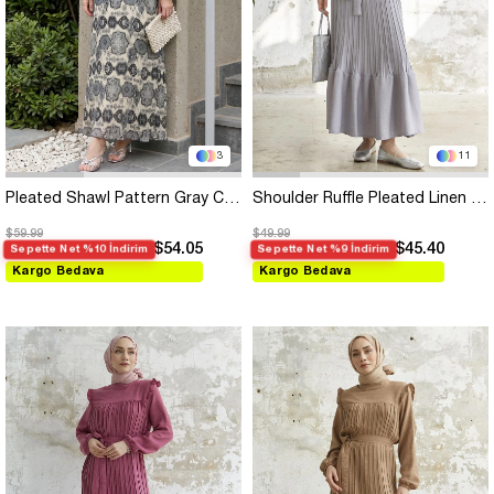
3
11
Pleated Shawl Pattern Gray Chiffon Dress
Shoulder Ruffle Pleated Linen Gray Dress
$59.99
$49.99
$54.05
$45.40
Sepette Net %10 İndirim
Sepette Net %9 İndirim
Kargo Bedava
Kargo Bedava