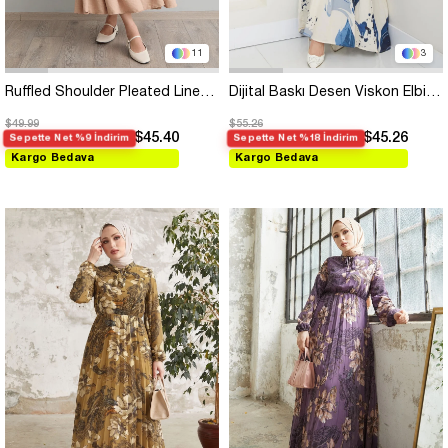
11
3
Ruffled Shoulder Pleated Linen Stone Dress
Dijital Baskı Desen Viskon Elbise Mavi
$49.99
$55.26
$45.40
$45.26
Sepette Net %9 İndirim
Sepette Net %18 İndirim
Kargo Bedava
Kargo Bedava