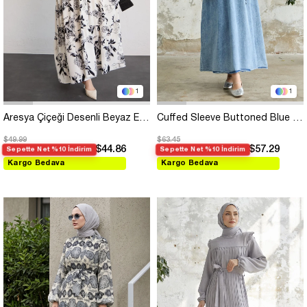
1
1
Aresya Çiçeği Desenli Beyaz Elbise
Cuffed Sleeve Buttoned Blue Denim Dress
$49.99
$63.45
$44.86
$57.29
Sepette Net %10 İndirim
Sepette Net %10 İndirim
Kargo Bedava
Kargo Bedava