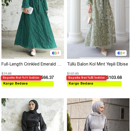
2
4
Full-Length Crinkled Emerald Green Chiffon Dress
Tüllü Balon Kol Mint Yeşili Elbise
$74.99
$137.90
$66.37
$103.68
Sepette Net %11 İndirim
Sepette Net %25 İndirim
Kargo Bedava
Kargo Bedava