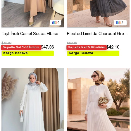
6
21
Taşlı İncili Camel Scuba Elbise
Pleated Limelda Charcoal Grey Chiffon Dress
$52.90
$52.10
$47.36
$42.10
Sepette Net %10 İndirim
Sepette Net %19 İndirim
Kargo Bedava
Kargo Bedava