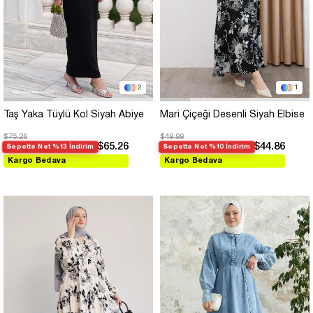
2
1
Taş Yaka Tüylü Kol Siyah Abiye
Mari Çiçeği Desenli Siyah Elbise
$75.26
$49.99
$65.26
$44.86
Sepette Net %13 İndirim
Sepette Net %10 İndirim
Kargo Bedava
Kargo Bedava