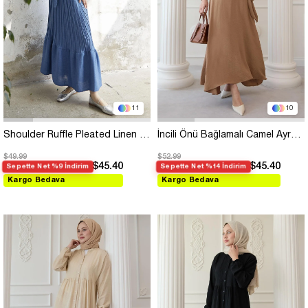
11
10
Shoulder Ruffle Pleated Linen Indigo Dress
İncili Önü Bağlamalı Camel Ayrobin Elbise
$49.99
$52.99
$45.40
$45.40
Sepette Net %9 İndirim
Sepette Net %14 İndirim
Kargo Bedava
Kargo Bedava