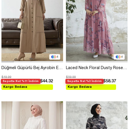
4
4
Düğmeli Güpürlü Bej Ayrobin Elbise
Laced Neck Floral Dusty Rose Chiffon Dress
$49.99
$59.99
$44.32
$58.37
Sepette Net %11 İndirim
Sepette Net %3 İndirim
Kargo Bedava
Kargo Bedava