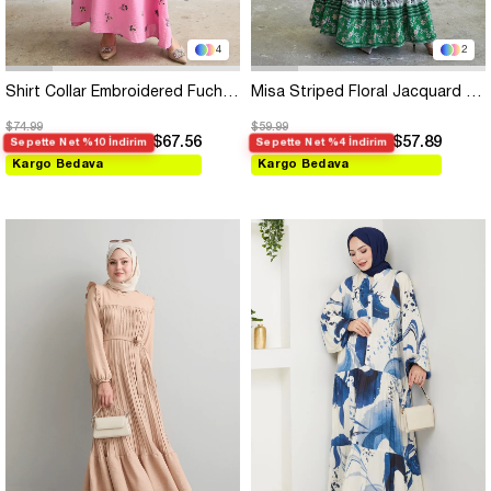
4
2
Shirt Collar Embroidered Fuchsia Dress
Misa Striped Floral Jacquard Yoryo Green Chiffon Dress
$74.99
$59.99
$67.56
$57.89
Sepette Net %10 İndirim
Sepette Net %4 İndirim
Kargo Bedava
Kargo Bedava