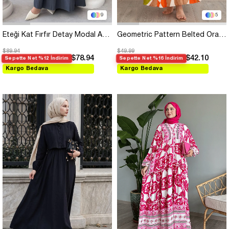
9
5
Eteği Kat Fırfır Detay Modal Antrasit Elbise
Geometric Pattern Belted Orange Viscose Dress
$89.94
$49.99
$78.94
$42.10
Sepette Net %12 İndirim
Sepette Net %16 İndirim
Kargo Bedava
Kargo Bedava