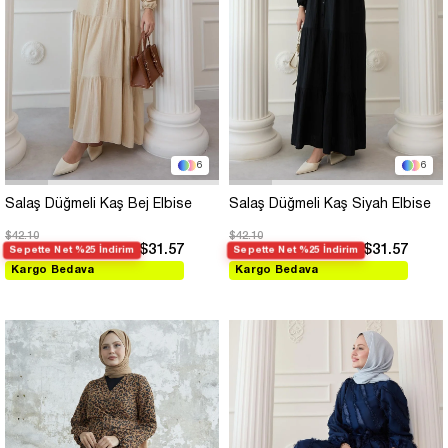
6
6
Salaş Düğmeli Kaş Bej Elbise
Salaş Düğmeli Kaş Siyah Elbise
$42.10
$42.10
$31.57
$31.57
Sepette Net %25 İndirim
Sepette Net %25 İndirim
Kargo Bedava
Kargo Bedava