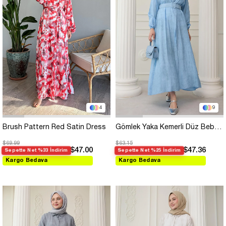
4
9
Brush Pattern Red Satin Dress
Gömlek Yaka Kemerli Düz Bebe Mavisi Elbise
$69.99
$63.15
$47.00
$47.36
Sepette Net %33 İndirim
Sepette Net %25 İndirim
Kargo Bedava
Kargo Bedava