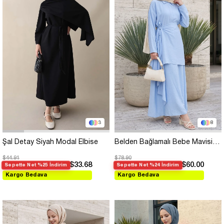
3
8
Şal Detay Siyah Modal Elbise
Belden Bağlamalı Bebe Mavisi Ayrobin Elbise
$44.91
$78.90
$33.68
$60.00
Sepette Net %25 İndirim
Sepette Net %24 İndirim
Kargo Bedava
Kargo Bedava