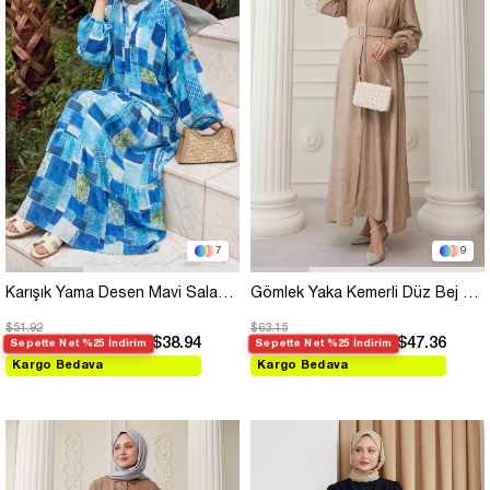
7
9
Karışık Yama Desen Mavi Salaş Elbise
Gömlek Yaka Kemerli Düz Bej Viskon Elbise
$51.92
$63.15
$38.94
$47.36
Sepette Net %25 İndirim
Sepette Net %25 İndirim
Kargo Bedava
Kargo Bedava