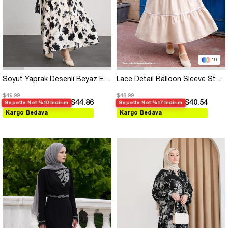
10
Soyut Yaprak Desenli Beyaz Elbise
Lace Detail Balloon Sleeve Stone Dress
$49.99
$48.99
$44.86
$40.54
Sepette Net %10 İndirim
Sepette Net %17 İndirim
Kargo Bedava
Kargo Bedava