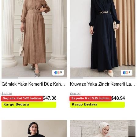
9
7
Gömlek Yaka Kemerli Düz Kahverengi Elbise
Kruvaze Yaka Zincir Kemerli Lacivert Elbise
$63.15
$65.26
$47.36
$48.94
Sepette Net %25 İndirim
Sepette Net %25 İndirim
Kargo Bedava
Kargo Bedava