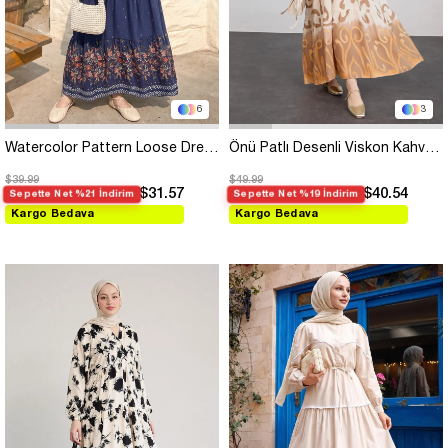
6
3
Watercolor Pattern Loose Dress - Navy
Önü Patlı Desenli Viskon Kahverengi Elbise
$39.99
$49.99
$31.57
$40.54
Sepette Net %21 İndirim
Sepette Net %19 İndirim
Kargo Bedava
Kargo Bedava