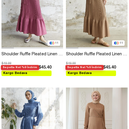
11
11
Shoulder Ruffle Pleated Linen Fuchsia Dress
Shoulder Ruffle Pleated Linen Beige Dress
$49.99
$49.99
$45.40
$45.40
Sepette Net %9 İndirim
Sepette Net %9 İndirim
Kargo Bedava
Kargo Bedava