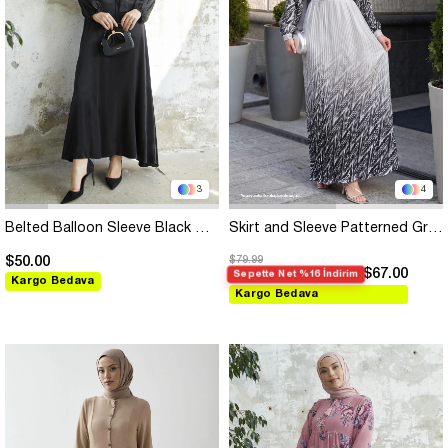
3
4
Belted Balloon Sleeve Black Satin Dress
Skirt and Sleeve Patterned Gray Chiffon Dress
$50.00
$79.99
$67.00
Sepette Net %16 İndirim
Kargo Bedava
Kargo Bedava