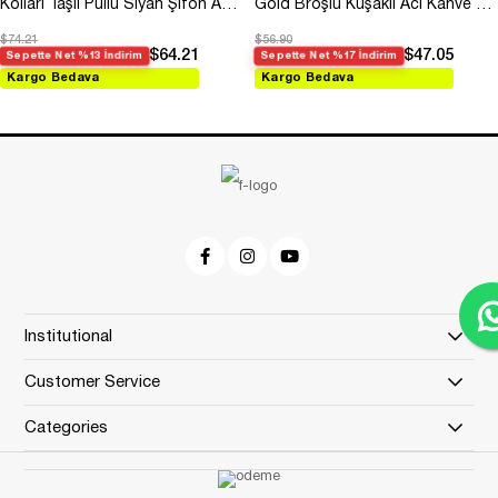
Kolları Taşlı Pullu Siyah Şifon Abiye
Gold Broşlu Kuşaklı Acı Kahve Modal Elbise
$74.21
$56.90
$64.21
$47.05
Sepette Net %13 İndirim
Sepette Net %17 İndirim
Kargo Bedava
Kargo Bedava
Institutional
Customer Service
Categories