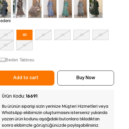
edeni
38
40
42
44
46
48
50
52
Beden Tablosu
Ürün Kodu:
16691
Bu ürünün siparişi sizin yerinize Müşteri Hizmetleri veya
WhatsApp ekibimizin oluşturmasını isterseniz yukarıda
yazan ürün kodunu aşağıdaki butonlara tıkladıktan
sonra ekibimzle görüştüğünüzde paylaşabilirsiniz.