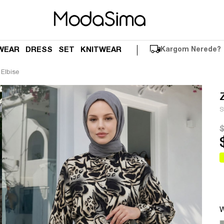
WEAR
DRESS
SET
KNITWEAR
Kargom Nerede?
 Elbise
S
$
W