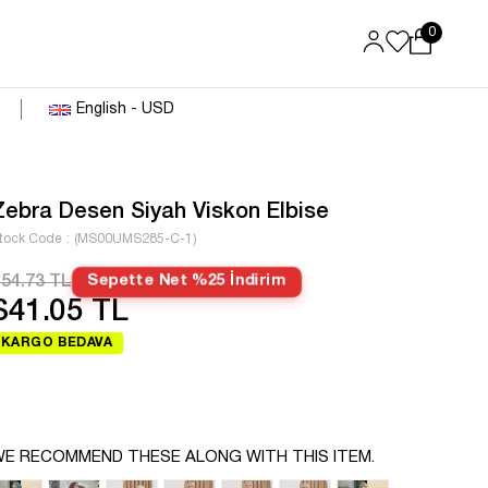
0
English - USD
Zebra Desen Siyah Viskon Elbise
tock Code
(MS00UMS285-C-1)
54.73 TL
Sepette Net %25 İndirim
$41.05 TL
KARGO BEDAVA
E RECOMMEND THESE ALONG WITH THIS ITEM.