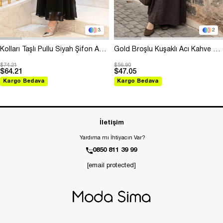
3
2
Kolları Taşlı Pullu Siyah Şifon Abiye
Gold Broşlu Kuşaklı Acı Kahve Modal Elbise
$74.21
$56.90
$64.21
$47.05
Kargo Bedava
Kargo Bedava
İletişim
Yardıma mı İhtiyacın Var?
0850 811 39 99
[email protected]