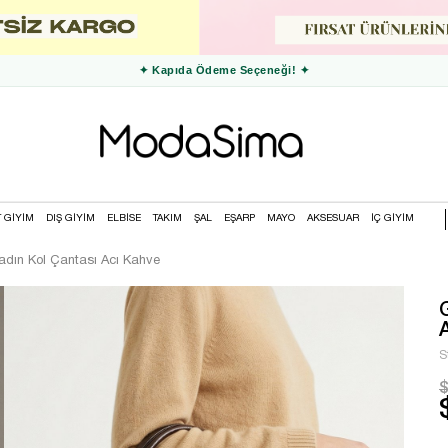
✦ 3000 TL ve Üzeri Ücretsiz Kargo ✦
T GİYİM
DIŞ GİYİM
ELBİSE
TAKIM
ŞAL
EŞARP
MAYO
AKSESUAR
İÇ GİYİM
Kadın Kol Çantası Acı Kahve
S
$