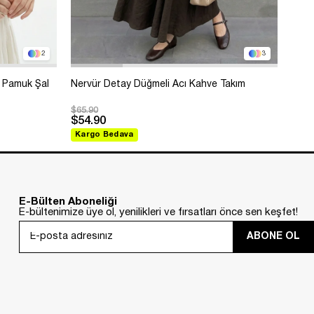
2
3
 Pamuk Şal
Nervür Detay Düğmeli Acı Kahve Takım
Bole
$65.90
$99.
$54.90
$88
Kargo Bedava
Kar
E-Bülten Aboneliği
E-bültenimize üye ol, yenilikleri ve fırsatları önce sen keşfet!
ABONE OL