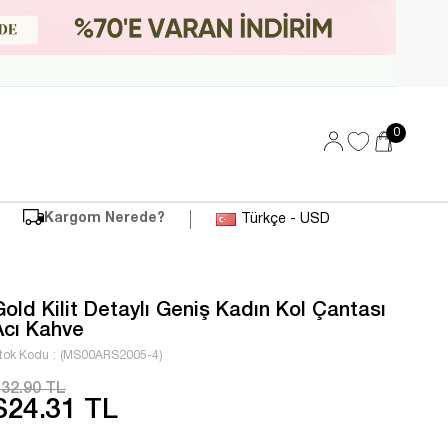
0
Kargom Nerede?
Türkçe - USD
Gold Kilit Detaylı Geniş Kadın Kol Çantası
Acı Kahve
tok Kodu
(MS00ARS2005-4)
32.90 TL
$24.31 TL