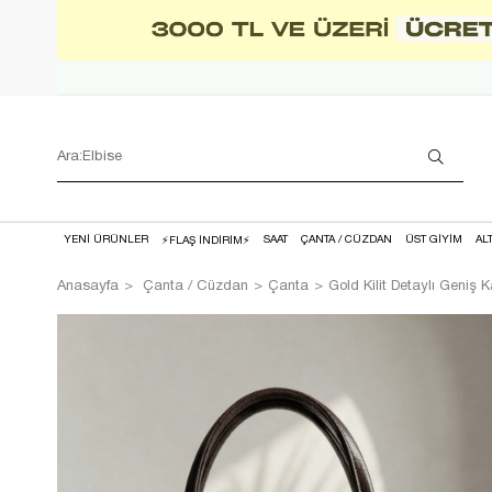
YENİ ÜRÜNLER
SAAT
ÇANTA / CÜZDAN
ÜST GİYİM
AL
⚡FLAŞ İNDİRİM⚡
Anasayfa
Çanta / Cüzdan
Çanta
Gold Kilit Detaylı Geniş 