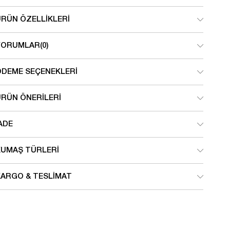
ÜRÜN ÖZELLIKLERI
YORUMLAR
(0)
ÖDEME SEÇENEKLERI
ÜRÜN ÖNERILERI
ADE
KUMAŞ TÜRLERI
KARGO & TESLIMAT