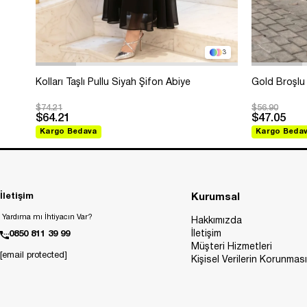
3
Kolları Taşlı Pullu Siyah Şifon Abiye
Gold Broşlu 
$74.21
$56.90
$64.21
$47.05
Kargo Bedava
Kargo Beda
İletişim
Kurumsal
Yardıma mı İhtiyacın Var?
Hakkımızda
İletişim
0850 811 39 99
Müşteri Hizmetleri
[email protected]
Kişisel Verilerin Korunması