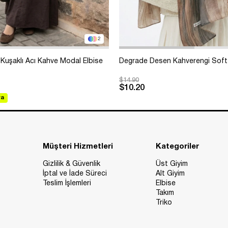
2
Kuşaklı Acı Kahve Modal Elbise
Degrade Desen Kahverengi Soft
$14.90
$10.20
va
Müşteri Hizmetleri
Kategoriler
Gizlilik & Güvenlik
Üst Giyim
İptal ve İade Süreci
Alt Giyim
Teslim İşlemleri
Elbise
Takım
Triko