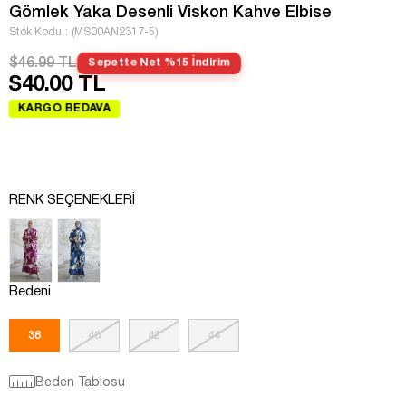
Gömlek Yaka Desenli Viskon Kahve Elbise
Stok Kodu
(MS00AN2317-5)
$46.99 TL
Sepette Net %15 İndirim
$40.00 TL
KARGO BEDAVA
RENK SEÇENEKLERI
Bedeni
38
40
42
44
Beden Tablosu