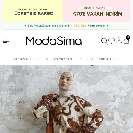
✦ Şal/Fular/Eşarplarda Geçerli
4 Al 3 Öde
Kampanyası ✦
0
Anasayfa
Elbise
Gömlek Yaka Desenli Viskon Kahve Elbise