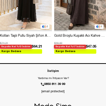
2
3
Kolları Taşlı Pullu Siyah Şifon Abiye
Gold Broşlu Kuşaklı Acı Kahve Modal Elbise
$74.21
$56.90
$64.21
$47.05
Sepette Net %13 İndirim
Sepette Net %17 İndirim
Kargo Bedava
Kargo Bedava
İletişim
Yardıma mı İhtiyacın Var?
0850 811 39 99
[email protected]