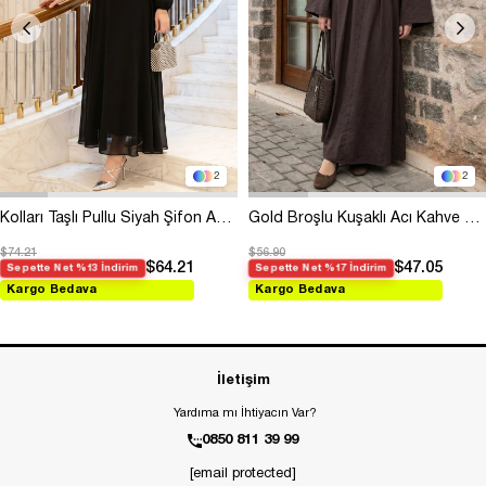
2
2
Kolları Taşlı Pullu Siyah Şifon Abiye
Gold Broşlu Kuşaklı Acı Kahve Modal Elbise
$74.21
$56.90
$64.21
$47.05
Sepette Net %13 İndirim
Sepette Net %17 İndirim
Kargo Bedava
Kargo Bedava
İletişim
Yardıma mı İhtiyacın Var?
0850 811 39 99
[email protected]