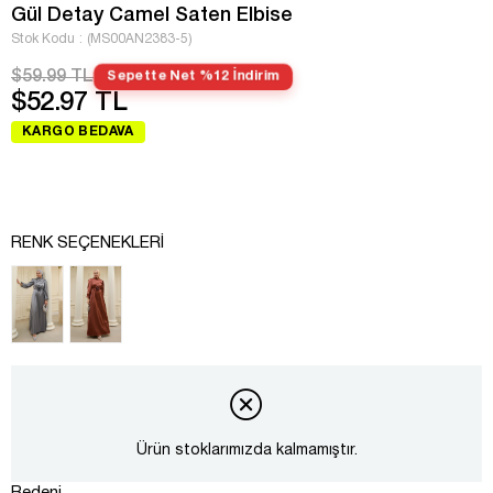
Gül Detay Camel Saten Elbise
Stok Kodu
(MS00AN2383-5)
$59.99 TL
Sepette Net %12 İndirim
$52.97 TL
KARGO BEDAVA
RENK SEÇENEKLERI
Ürün stoklarımızda kalmamıştır.