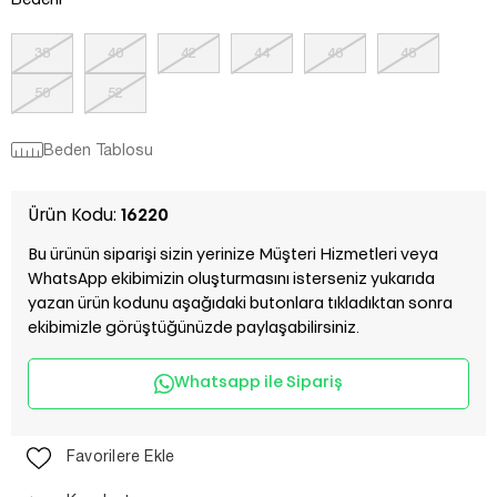
Bedeni
38
40
42
44
46
48
50
52
Beden Tablosu
Ürün Kodu:
16220
Bu ürünün siparişi sizin yerinize Müşteri Hizmetleri veya
WhatsApp ekibimizin oluşturmasını isterseniz yukarıda
yazan ürün kodunu aşağıdaki butonlara tıkladıktan sonra
ekibimizle görüştüğünüzde paylaşabilirsiniz.
Whatsapp ile Sipariş
Favorilere Ekle