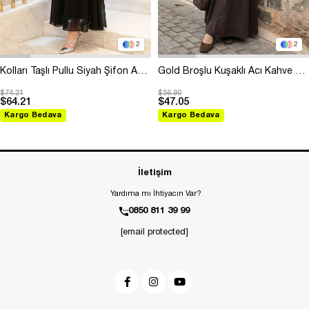
2
2
Kolları Taşlı Pullu Siyah Şifon Abiye
Gold Broşlu Kuşaklı Acı Kahve Modal Elbise
$74.21
$56.90
$64.21
$47.05
Kargo Bedava
Kargo Bedava
İletişim
Yardıma mı İhtiyacın Var?
0850 811 39 99
[email protected]