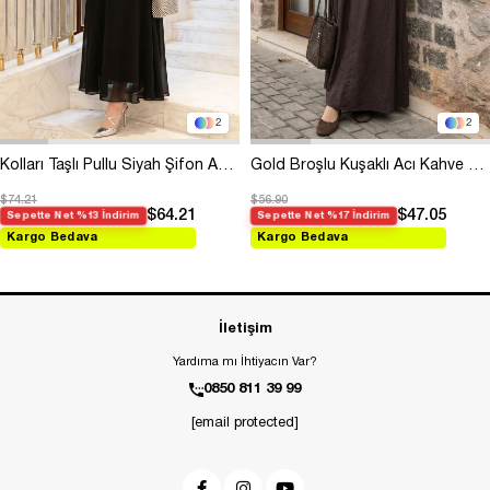
2
2
Kolları Taşlı Pullu Siyah Şifon Abiye
Gold Broşlu Kuşaklı Acı Kahve Modal Elbise
$74.21
$56.90
$64.21
$47.05
Sepette Net %13 İndirim
Sepette Net %17 İndirim
Kargo Bedava
Kargo Bedava
İletişim
Yardıma mı İhtiyacın Var?
0850 811 39 99
[email protected]