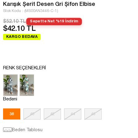
Karışık Şerit Desen Gri Şifon Elbise
Stok Kodu
(MS00AN3446-C-1)
$52.10 TL
Sepette Net %19 İndirim
$42.10 TL
KARGO BEDAVA
RENK SEÇENEKLERI
Bedeni
38
40
42
44
46
Beden Tablosu