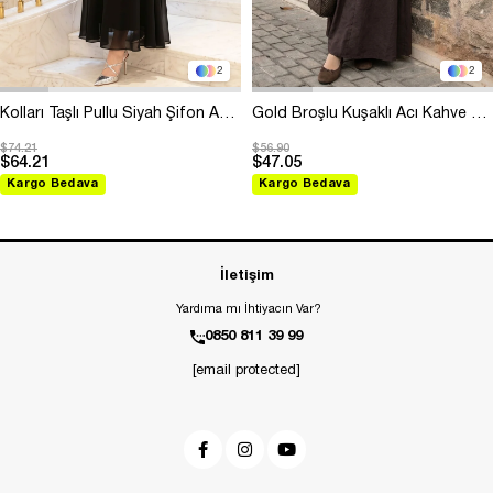
2
2
Kolları Taşlı Pullu Siyah Şifon Abiye
Gold Broşlu Kuşaklı Acı Kahve Modal Elbise
$74.21
$56.90
$64.21
$47.05
Kargo Bedava
Kargo Bedava
İletişim
Yardıma mı İhtiyacın Var?
0850 811 39 99
[email protected]