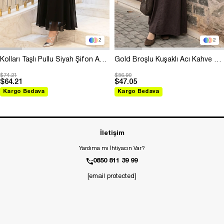
2
2
Kolları Taşlı Pullu Siyah Şifon Abiye
Gold Broşlu Kuşaklı Acı Kahve Modal Elbise
$74.21
$56.90
$64.21
$47.05
Kargo Bedava
Kargo Bedava
İletişim
Yardıma mı İhtiyacın Var?
0850 811 39 99
[email protected]