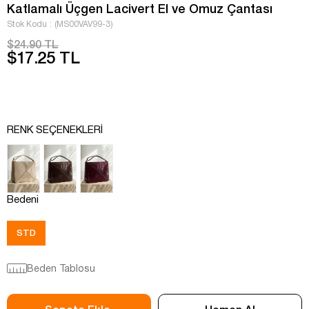
Katlamalı Üçgen Lacivert El ve Omuz Çantası
Stok Kodu
(MS00VAV99-3)
$24.90 TL
$17.25 TL
RENK SEÇENEKLERI
Bedeni
STD
Beden Tablosu