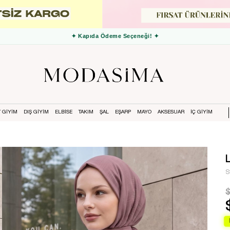
✦ 3000 TL ve Üzeri Ücretsiz Kargo ✦
T GİYİM
DIŞ GİYİM
ELBİSE
TAKIM
ŞAL
EŞARP
MAYO
AKSESUAR
İÇ GİYİM
S
$