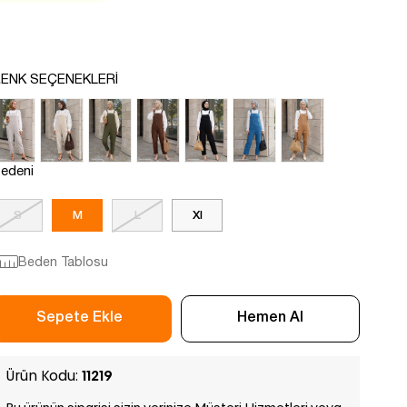
ENK SEÇENEKLERI
edeni
S
M
L
Xl
Beden Tablosu
Ürün Kodu:
11219