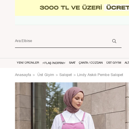
YENİ ÜRÜNLER
SAAT
ÇANTA / CÜZDAN
ÜST GİYİM
AL
⚡FLAŞ İNDİRİM⚡
Anasayfa
Üst Giyim
Salopet
Lindy Askılı Pembe Salopet