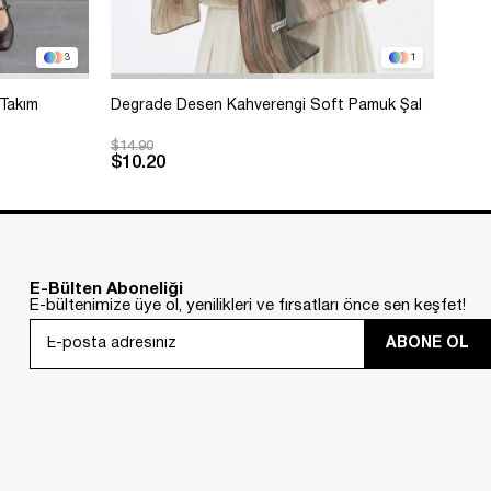
3
1
 Takım
Degrade Desen Kahverengi Soft Pamuk Şal
Bole
$14.90
$99.
$10.20
Sep
Kar
E-Bülten Aboneliği
E-bültenimize üye ol, yenilikleri ve fırsatları önce sen keşfet!
ABONE OL