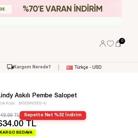
0
Kargom Nerede?
Türkçe - USD
Lindy Askılı Pembe Salopet
tok Kodu
(MS00IN3002-4)
49.99 TL
Sepette Net %32 İndirim
$34.00 TL
KARGO BEDAVA