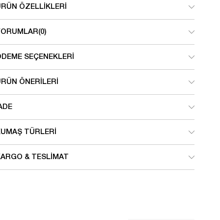
ÜRÜN ÖZELLIKLERI
YORUMLAR
(0)
ÖDEME SEÇENEKLERI
ÜRÜN ÖNERILERI
ADE
KUMAŞ TÜRLERI
KARGO & TESLIMAT