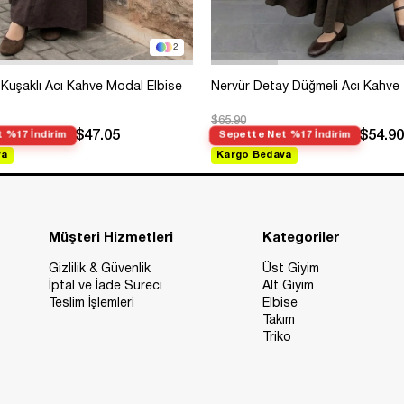
2
Kuşaklı Acı Kahve Modal Elbise
Nervür Detay Düğmeli Acı Kahve
$65.90
$47.05
$54.90
 %17 İndirim
Sepette Net %17 İndirim
va
Kargo Bedava
Müşteri Hizmetleri
Kategoriler
Gizlilik & Güvenlik
Üst Giyim
İptal ve İade Süreci
Alt Giyim
Teslim İşlemleri
Elbise
Takım
Triko