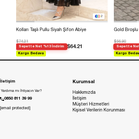
2
Kolları Taşlı Pullu Siyah Şifon Abiye
Gold Broşlu 
$74.21
$56.90
$64.21
Sepette Net %13 İndirim
Sepette Net
Kargo Bedava
Kargo Beda
İletişim
Kurumsal
Yardıma mı İhtiyacın Var?
Hakkımızda
İletişim
0850 811 39 99
Müşteri Hizmetleri
[email protected]
Kişisel Verilerin Korunması