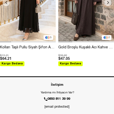
3
2
Kolları Taşlı Pullu Siyah Şifon Abiye
Gold Broşlu Kuşaklı Acı Kahve Modal Elbise
$74.21
$56.90
$64.21
$47.05
Kargo Bedava
Kargo Bedava
İletişim
Yardıma mı İhtiyacın Var?
0850 811 39 99
[email protected]