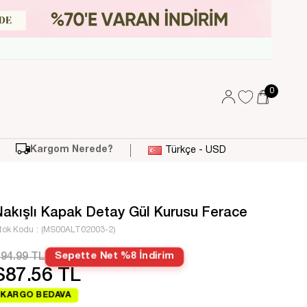
0
Kargom Nerede?
Türkçe - USD
Nakışlı Kapak Detay Gül Kurusu Ferace
tok Kodu
(MS00ALT02003-2)
94.99 TL
Sepette Net %8 İndirim
$87.56 TL
KARGO BEDAVA