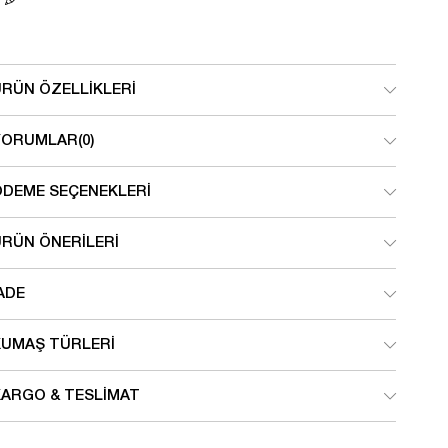
ÜRÜN ÖZELLIKLERI
YORUMLAR
(0)
ÖDEME SEÇENEKLERI
ÜRÜN ÖNERILERI
ADE
KUMAŞ TÜRLERI
KARGO & TESLIMAT