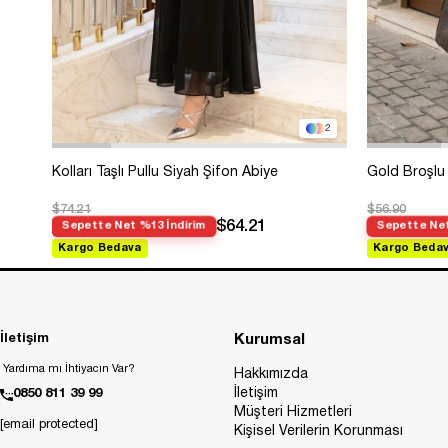
2
Kolları Taşlı Pullu Siyah Şifon Abiye
Gold Broşlu 
$74.21
$56.90
$64.21
Sepette Net %13 İndirim
Sepette Net
Kargo Bedava
Kargo Beda
İletişim
Kurumsal
Yardıma mı İhtiyacın Var?
Hakkımızda
İletişim
0850 811 39 99
Müşteri Hizmetleri
[email protected]
Kişisel Verilerin Korunması