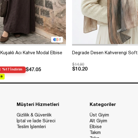
2
Kuşaklı Acı Kahve Modal Elbise
Degrade Desen Kahverengi Soft
$14.90
$10.20
$47.05
 %17 İndirim
va
Müşteri Hizmetleri
Kategoriler
Gizlilik & Güvenlik
Üst Giyim
İptal ve İade Süreci
Alt Giyim
Teslim İşlemleri
Elbise
Takım