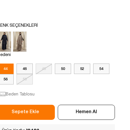
ENK SEÇENEKLERI
edeni
44
46
48
50
52
54
56
58
Beden Tablosu