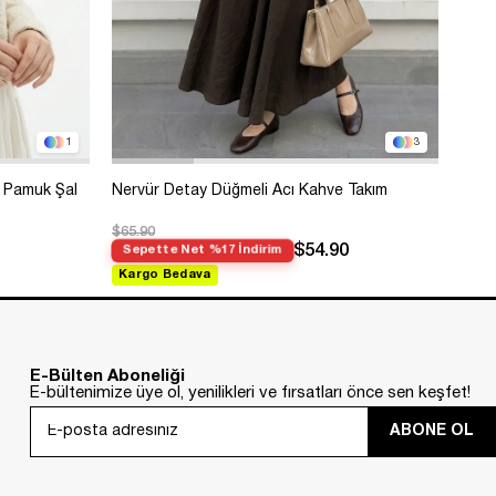
1
3
 Pamuk Şal
Nervür Detay Düğmeli Acı Kahve Takım
Bole
$65.90
$99.
$54.90
Sepette Net %17 İndirim
Sep
Kargo Bedava
Kar
E-Bülten Aboneliği
E-bültenimize üye ol, yenilikleri ve fırsatları önce sen keşfet!
ABONE OL