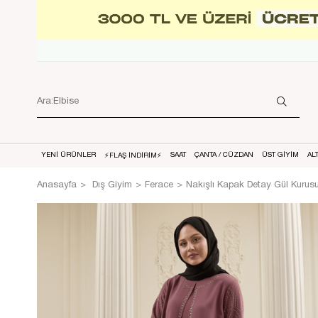
YENİ ÜRÜNLER
SAAT
ÇANTA / CÜZDAN
ÜST GİYİM
AL
⚡FLAŞ İNDİRİM⚡
Anasayfa
Dış Giyim
Ferace
Nakışlı Kapak Detay Gül Kurus