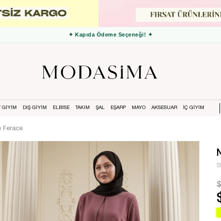
✦ 3000 TL ve Üzeri Ücretsiz Kargo ✦
T GİYİM
DIŞ GİYİM
ELBİSE
TAKIM
ŞAL
EŞARP
MAYO
AKSESUAR
İÇ GİYİM
u Ferace
S
$