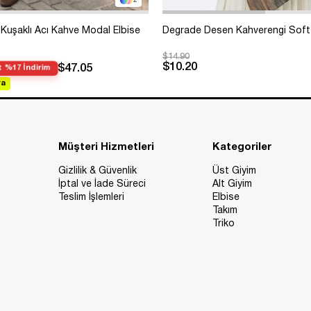
2
Kuşaklı Acı Kahve Modal Elbise
Degrade Desen Kahverengi Soft
$14.90
$10.20
$47.05
 %17 İndirim
va
Müşteri Hizmetleri
Kategoriler
Gizlilik & Güvenlik
Üst Giyim
İptal ve İade Süreci
Alt Giyim
Teslim İşlemleri
Elbise
Takım
Triko