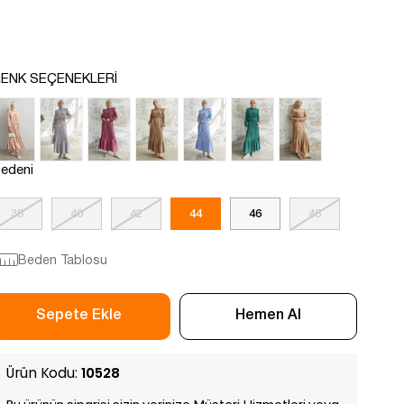
ENK SEÇENEKLERI
edeni
38
40
42
44
46
48
Beden Tablosu
Ürün Kodu:
10528