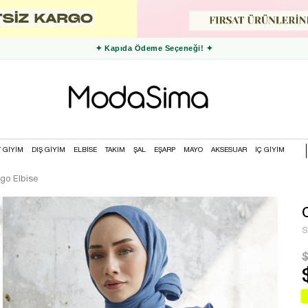
✦ 3000 TL ve Üzeri Ücretsiz Kargo ✦
T GİYİM
DIŞ GİYİM
ELBİSE
TAKIM
ŞAL
EŞARP
MAYO
AKSESUAR
İÇ GİYİM
igo Elbise
S
$