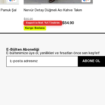
2
3
 Pamuk Şal
Nervür Detay Düğmeli Acı Kahve Takım
Bole
$65.90
$99.
$54.90
Sepette Net %17 İndirim
Sep
Kargo Bedava
Kar
E-Bülten Aboneliği
E-bültenimize üye ol, yenilikleri ve fırsatları önce sen keşfet!
ABONE OL