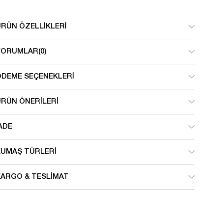
ÜRÜN ÖZELLIKLERI
YORUMLAR
(0)
ÖDEME SEÇENEKLERI
ÜRÜN ÖNERILERI
ADE
KUMAŞ TÜRLERI
KARGO & TESLIMAT