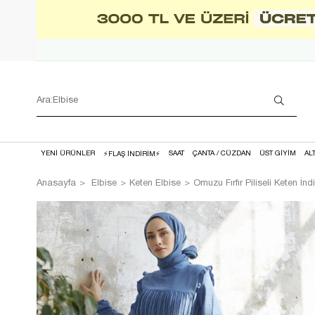
YENİ ÜRÜNLER
SAAT
ÇANTA / CÜZDAN
ÜST GİYİM
AL
⚡FLAŞ İNDİRİM⚡
Anasayfa
Elbise
Keten Elbise
Omuzu Fırfır Piliseli Keten İnd