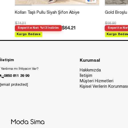
3
Kolları Taşlı Pullu Siyah Şifon Abiye
Gold Broşlu 
$74.21
$56.90
$64.21
Sepette Net %13 İndirim
Sepette Net
Kargo Bedava
Kargo Beda
İletişim
Kurumsal
Yardıma mı İhtiyacın Var?
Hakkımızda
İletişim
0850 811 39 99
Müşteri Hizmetleri
[email protected]
Kişisel Verilerin Korunması