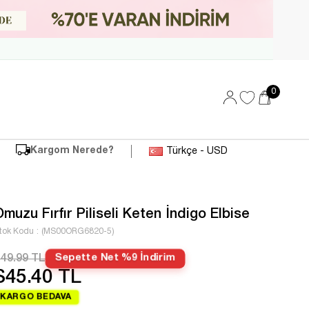
0
Kargom Nerede?
Türkçe - USD
Omuzu Fırfır Piliseli Keten İndigo Elbise
tok Kodu
(MS00ORG6820-5)
49.99 TL
Sepette Net %9 İndirim
$45.40 TL
KARGO BEDAVA