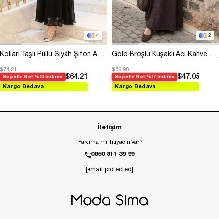
4
2
Kolları Taşlı Pullu Siyah Şifon Abiye
Gold Broşlu Kuşaklı Acı Kahve Modal Elbise
$74.21
$56.90
$64.21
$47.05
Sepette Net %13 İndirim
Sepette Net %17 İndirim
Kargo Bedava
Kargo Bedava
İletişim
Yardıma mı İhtiyacın Var?
0850 811 39 99
[email protected]