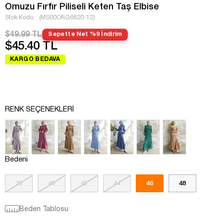
Omuzu Fırfır Piliseli Keten Taş Elbise
Stok Kodu
(MS00ORG6820-12)
$49.99 TL
Sepette Net %9 İndirim
$45.40 TL
KARGO BEDAVA
RENK SEÇENEKLERI
Bedeni
38
40
42
44
46
48
Beden Tablosu